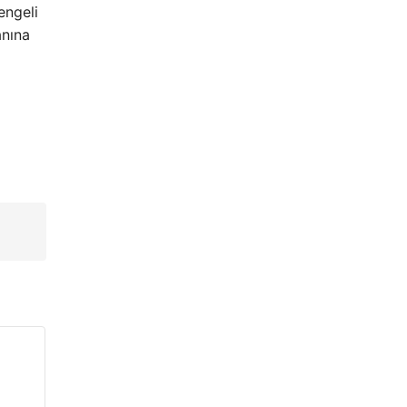
engeli
anına