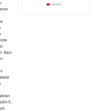
ı
anını
de
ı
n
mide
zı
l: Bazı
Hastaş Beton
in
26/05/2026
ni
esesi
ı
akları
edin.5.
eye