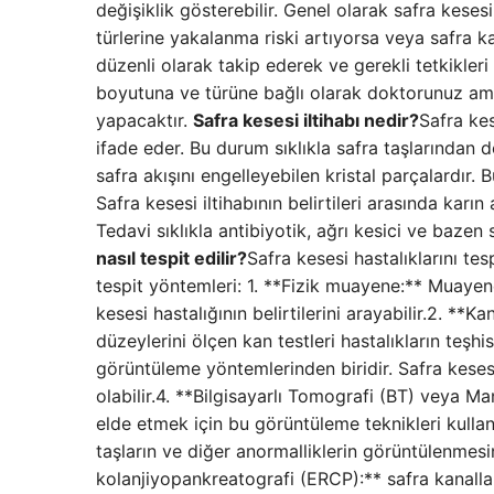
değişiklik gösterebilir. Genel olarak safra keses
türlerine yakalanma riski artıyorsa veya safra ka
düzenli olarak takip ederek ve gerekli tetkikleri
boyutuna ve türüne bağlı olarak doktorunuz ame
yapacaktır.
Safra kesesi iltihabı nedir?
Safra kes
ifade eder. Bu durum sıklıkla safra taşlarından do
safra akışını engelleyebilen kristal parçalardır. B
Safra kesesi iltihabının belirtileri arasında karın 
Tedavi sıklıkla antibiyotik, ağrı kesici ve bazen 
nasıl tespit edilir?
Safra kesesi hastalıklarını tes
tespit yöntemleri: 1. **Fizik muayene:** Muayen
kesesi hastalığının belirtilerini arayabilir.2. **K
düzeylerini ölçen kan testleri hastalıkların teşhi
görüntüleme yöntemlerinden biridir. Safra kesesi
olabilir.4. **Bilgisayarlı Tomografi (BT) veya 
elde etmek için bu görüntüleme teknikleri kullanı
taşların ve diğer anormalliklerin görüntülenmesi
kolanjiyopankreatografi (ERCP):** safra kanallar