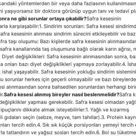
karıdaki yöntemlerden bir veya daha fazlasının kullanılmasın
erini yaşıyorsanız bir doktora görünüp uygun tanı ve tedavi pl
onra ne gibi sorunlar ortaya çıkabilir?
Safra kesesinin
la karşılaşabilir:1. Sindirim sorunları: Safra kesesi sindirim
Safra kesesinin alınması sindirim sürecini etkileyebilir ve baz
Safra taşı oluşumu: Bazı kişilerde safra kesesinin alınmasında
 safra kanallarında taş oluşumuna bağlı olarak karın ağrısı, 
. Diyet değişiklikleri: Safra kesesinin alınmasından sonra, ba
da onları bazı diyet değişiklikleri yapmaya zorlayabilir.4. İsha
k ishal yaşayabilir. Safra kesesinin yokluğu sindirim sistemin
 sorunlar herkes için geçerli olmayabilir ve bazı bireylerde
kesesi alınmasından sonra bahsedilen sorunlardan herhangi biri
r.
Safra kesesi alınmış bireyler nasıl beslenmelidir?
Safra k
 değişiklikler yapması gerekebilir. Safra kesesi olmadan yağl
ipuçlarını dikkate almak isteyebilirler:1. Yağlı ve kızarmış
i gıdaları seçin (sebze, meyve, tam tahıllar).3. Protein kayn
ları tercih edin.4. Sık sık küçük porsiyonları yemeyi tercih 
rla tatlandırın ve yağsız sosları tercih edin.6. Bol su tüketm