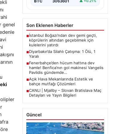
BTC
3063601
▲ +0.21%
ekli
nı
rahi
r genel
Son Eklenen Haberler
nedenle
İstanbul Boğazı’ndan dev gemi geçti,
■
avi
köprülerin altından geçebilmek için
kulelerini yatırdı
ni
Diyarbakır’da Silahlı Çatışma: 1 Ölü, 1
■
akışını
Yaralı
arının
Fenerbahçe’den hücum hattına dev
■
hamle! Benfica’nın gol makinesi Vangelis
Pavlidis gündemde…
Bu
Açık Hava Mekanlarında Estetik ve
■
bahçe mutfağı Çözümleri
eki
CANLI | Mjallby – Slovan Bratislava Maç
■
Detayları ve Yayın Bilgileri
olipler
r
n
Güncel
afra
göre