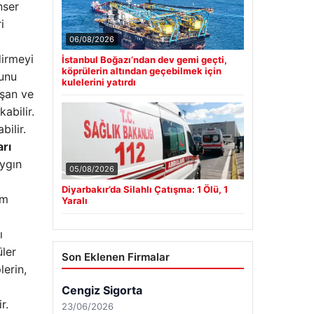
nser
i
06/08/2026
dirmeyi
İstanbul Boğazı’ndan dev gemi geçti,
köprülerin altından geçebilmek için
munu
kulelerini yatırdı
uşan ve
abilir.
bilir.
arı
aygın
05/08/2026
Diyarbakır’da Silahlı Çatışma: 1 Ölü, 1
im
Yaralı
ı
üler
Son Eklenen Firmalar
lerin,
r.