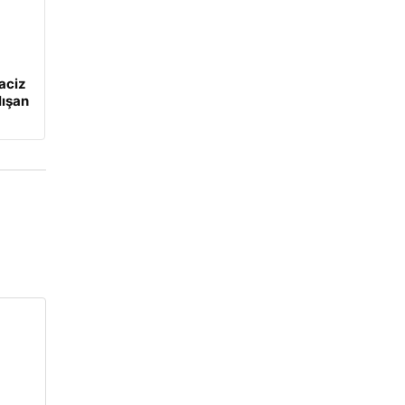
aciz
lışan