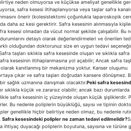
belirtiye neden olmuyorsa ve küçükse ameliyat genellikle ger
orsa, safra kesesi iltihaplanıyorsa veya taşlar safra kanalı
alınmasını önerir (kolesistektomi çoğunlukla laparoskopik cer
 da daha az kesi gerektirir. Safra kesesinin alınmasıyla kişile
ra kesesi olmadan da vücut normal şekilde çalışabilir. Bu 
e durumlarını detaylı olarak değerlendirmeleri ve önerilen ted
farklı olduğundan doktorunuz size en uygun tedavi seçeneği
Safra taşları sıklıkla safra kesesinde oluşan ve sıklıkla safra 
afra kesesinin iltihaplanmasına yol açabilir; Ancak safra taşl
 olarak kanıtlanmış bir mekanizma yoktur. Kanser oluşumu
 ortaya çıkar ve safra taşları doğrudan kansere dönüşmez. 
m bir sağlık uzmanına danışmak olacaktır.
Peki safra kesesind
er sıklıkla küçük ve zararsız olabilir; ancak bazı durumlarda
llikle safra kesesinin iç yüzeyinde oluşan küçük şişliklerdir. P
ler. Bu nedenle poliplerin büyüklüğü, sayısı ve tipinin dokto
pler genellikle hiçbir belirtiye neden olmaz, bu nedenle ruti
.
Safra kesesindeki polipler ne zaman tedavi edilmelidir?
S
 ihtiyaç duyacağı poliplerin boyutuna, sayısına ve türüne 