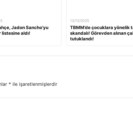
25
13/12/2025
ahçe, Jadon Sancho’yu
TBMM’de çocuklara yönelik t
 listesine aldı!
skandalı! Görevden alınan ça
tutuklandı!
nlar
*
ile işaretlenmişlerdir