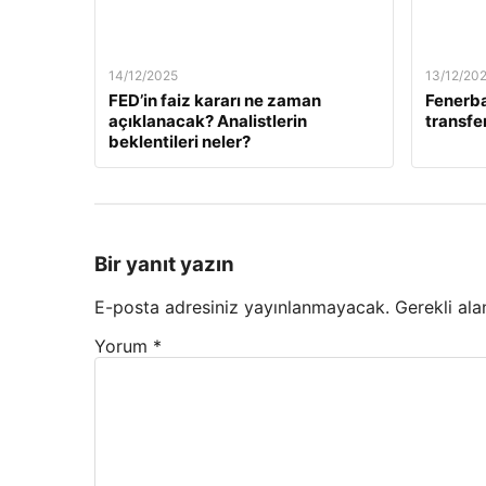
14/12/2025
13/12/20
FED’in faiz kararı ne zaman
Fenerb
açıklanacak? Analistlerin
transfer
beklentileri neler?
Bir yanıt yazın
E-posta adresiniz yayınlanmayacak.
Gerekli ala
Yorum
*