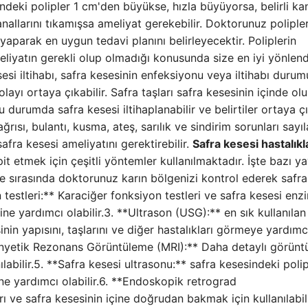
indeki polipler 1 cm'den büyükse, hızla büyüyorsa, belirli ka
nallarını tıkamışsa ameliyat gerekebilir. Doktorunuz polipler
 yaparak en uygun tedavi planını belirleyecektir. Poliplerin
liyatın gerekli olup olmadığı konusunda size en iyi yönlen
esi iltihabı, safra kesesinin enfeksiyonu veya iltihabı duru
layı ortaya çıkabilir. Safra taşları safra kesesinin içinde ol
u durumda safra kesesi iltihaplanabilir ve belirtiler ortaya çık
ağrısı, bulantı, kusma, ateş, sarılık ve sindirim sorunları sayıla
safra kesesi ameliyatını gerektirebilir.
Safra kesesi hastalıkl
pit etmek için çeşitli yöntemler kullanılmaktadır. İşte bazı y
e sırasında doktorunuz karın bölgenizi kontrol ederek safra
an testleri:** Karaciğer fonksiyon testleri ve safra kesesi enz
sine yardımcı olabilir.3. **Ultrason (USG):** en sık kullanılan
nin yapısını, taşlarını ve diğer hastalıkları görmeye yardımc
Manyetik Rezonans Görüntüleme (MRI):** Daha detaylı görünt
labilir.5. **Safra kesesi ultrasonu:** safra kesesindeki polip
ne yardımcı olabilir.6. **Endoskopik retrograd
ı ve safra kesesinin içine doğrudan bakmak için kullanılabili