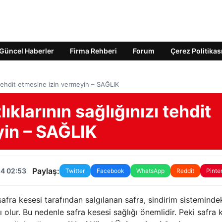
Güncel Haberler
Firma Rehberi
Forum
Çerez Politikas
ı tehdit etmesine izin vermeyin – SAĞLIK
ıklarının sağlığınızı tehdit
yin – SAĞLIK
Paylaş:
24 02:53
Twitter
Facebook
WhatsApp
Reddit
Pinte
safra kesesi tarafından salgılanan safra, sindirim sisteminde
lur. Bu nedenle safra kesesi sağlığı önemlidir. Peki safra 