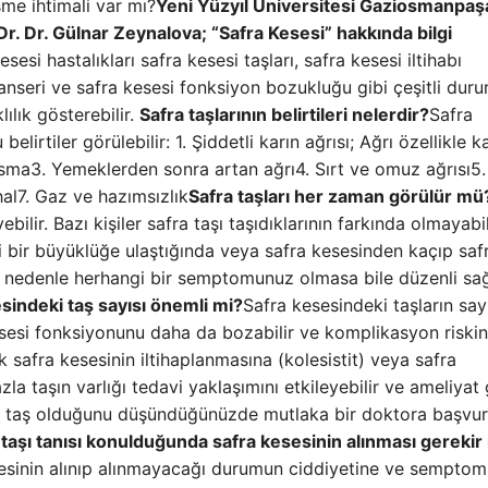
şme ihtimali var mı?
Yeni Yüzyıl Üniversitesi Gaziosmanpaş
Dr. Dr. Gülnar Zeynalova; “Safra Kesesi” hakkında bilgi
esesi hastalıkları safra kesesi taşları, safra kesesi iltihabı
 kanseri ve safra kesesi fonksiyon bozukluğu gibi çeşitli duru
klılık gösterebilir.
Safra taşlarının belirtileri nelerdir?
Safra
lirtiler görülebilir: 1. Şiddetli karın ağrısı; Ağrı özellikle k
sma3. Yemeklerden sonra artan ağrı4. Sırt ve omuz ağrısı5. 
hal7. Gaz ve hazımsızlık
Safra taşları her zaman görülür mü
lir. Bazı kişiler safra taşı taşıdıklarının farkında olmayabil
rli bir büyüklüğe ulaştığında veya safra kesesinden kaçıp saf
. Bu nedenle herhangi bir semptomunuz olmasa bile düzenli sağ
sindeki taş sayısı önemli mi?
Safra kesesindeki taşların say
kesesi fonksiyonunu daha da bozabilir ve komplikasyon riskin
rak safra kesesinin iltihaplanmasına (kolesistit) veya safra
zla taşın varlığı tedavi yaklaşımını etkileyebilir ve ameliyat 
zla taş olduğunu düşündüğünüzde mutlaka bir doktora başvu
 taşı tanısı konulduğunda safra kesesinin alınması gerekir
sesinin alınıp alınmayacağı durumun ciddiyetine ve semptom