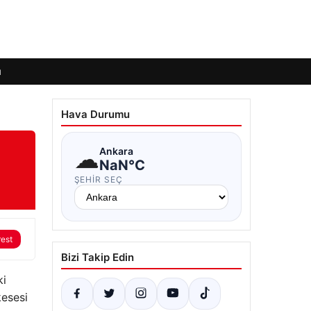
ı
Hava Durumu
☁
Ankara
NaN°C
ŞEHIR SEÇ
rest
Bizi Takip Edin
ki
kesesi