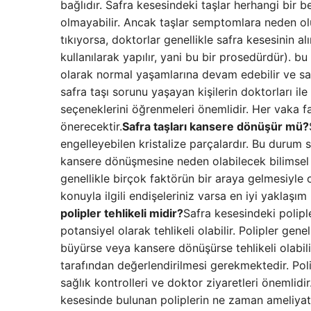
bağlıdır. Safra kesesindeki taşlar herhangi bir 
olmayabilir. Ancak taşlar semptomlara neden oluy
tıkıyorsa, doktorlar genellikle safra kesesinin 
kullanılarak yapılır, yani bu bir prosedürdür). bu
olarak normal yaşamlarına devam edebilir ve saf
safra taşı sorunu yaşayan kişilerin doktorları il
seçeneklerini öğrenmeleri önemlidir. Her vaka 
önerecektir.
Safra taşları kansere dönüşür mü?
engelleyebilen kristalize parçalardır. Bu durum s
kansere dönüşmesine neden olabilecek bilimsel
genellikle birçok faktörün bir araya gelmesiyle
konuyla ilgili endişeleriniz varsa en iyi yaklaşı
polipler tehlikeli midir?
Safra kesesindeki polipl
potansiyel olarak tehlikeli olabilir. Polipler gene
büyürse veya kansere dönüşürse tehlikeli olabilir
tarafından değerlendirilmesi gerekmektedir. Poli
sağlık kontrolleri ve doktor ziyaretleri önemlidir
kesesinde bulunan poliplerin ne zaman ameliyata