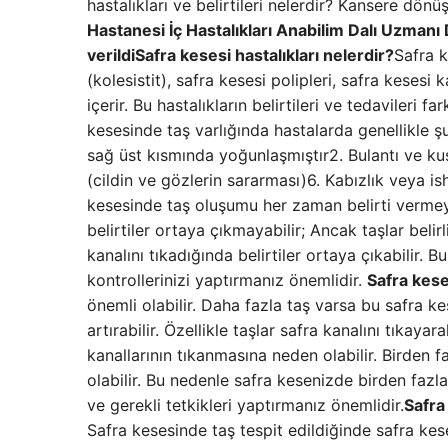
hastalıkları ve belirtileri nelerdir? Kansere dönü
Hastanesi İç Hastalıkları Anabilim Dalı Uzmanı 
verildi
Safra kesesi hastalıkları nelerdir?
Safra k
(kolesistit), safra kesesi polipleri, safra kesesi
içerir. Bu hastalıkların belirtileri ve tedavileri far
kesesinde taş varlığında hastalarda genellikle şu be
sağ üst kısmında yoğunlaşmıştır2. Bulantı ve ku
(cildin ve gözlerin sararması)6. Kabızlık veya is
kesesinde taş oluşumu her zaman belirti vermeyebi
belirtiler ortaya çıkmayabilir; Ancak taşlar beli
kanalını tıkadığında belirtiler ortaya çıkabilir
kontrollerinizi yaptırmanız önemlidir.
Safra kese
önemli olabilir. Daha fazla taş varsa bu safra 
artırabilir. Özellikle taşlar safra kanalını tıkaya
kanallarının tıkanmasına neden olabilir. Birden fa
olabilir. Bu nedenle safra kesenizde birden fa
ve gerekli tetkikleri yaptırmanız önemlidir.
Safra
Safra kesesinde taş tespit edildiğinde safra ke