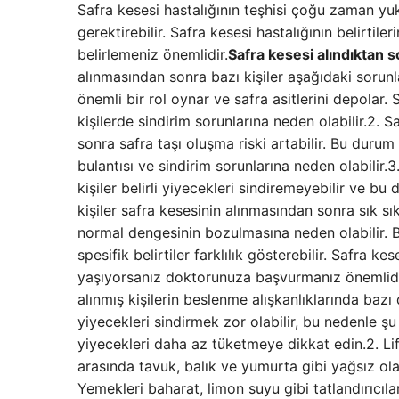
Safra kesesi hastalığının teşhisi çoğu zaman yu
gerektirebilir. Safra kesesi hastalığının belirtil
belirlemeniz önemlidir.
Safra kesesi alındıktan s
alınmasından sonra bazı kişiler aşağıdaki sorunlar
önemli bir rol oynar ve safra asitlerini depolar. 
kişilerde sindirim sorunlarına neden olabilir.2. 
sonra safra taşı oluşma riski artabilir. Bu durum
bulantısı ve sindirim sorunlarına neden olabilir.3
kişiler belirli yiyecekleri sindiremeyebilir ve bu 
kişiler safra kesesinin alınmasından sonra sık sı
normal dengesinin bozulmasına neden olabilir. Bu
spesifik belirtiler farklılık gösterebilir. Safra 
yaşıyorsanız doktorunuza başvurmanız önemlidi
alınmış kişilerin beslenme alışkanlıklarında bazı
yiyecekleri sindirmek zor olabilir, bu nedenle şu 
yiyecekleri daha az tüketmeye dikkat edin.2. Lifl
arasında tavuk, balık ve yumurta gibi yağsız olan
Yemekleri baharat, limon suyu gibi tatlandırıcıla