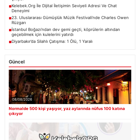
Kelebek.Org İle Dijital İletişimin Seviyeli Adresi Ve Chat
■
Deneyimi
23. Uluslararası Gümüşlük Müzik Festivali’nde Charles Owen
■
Rüzgarı
İstanbul Boğazı’ndan dev gemi geçti, köprülerin altından
■
geçebilmek için kulelerini yatırdı
Diyarbakır’da Silahlı Çatışma: 1 Ölü, 1 Yaralı
■
Güncel
08/08/2026
Normalde 500 kişi yaşıyor, yaz aylarında nüfus 100 katına
çıkıyor