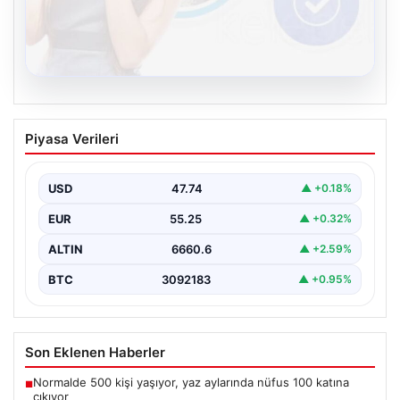
08.08.2026
Kelebek.Org İle Dijital İletişimin Seviyeli
Piyasa Verileri
Adresi Ve Chat Deneyimi
İnternet ortamında kullanıcıların kaliteli bir biçimde
iletişim oluşturması büyük bir hassasiyet taşımaktadır.
USD
47.74
▲ +0.18%
Günümüzde birçok…
EUR
55.25
▲ +0.32%
ALTIN
6660.6
▲ +2.59%
BTC
3092183
▲ +0.95%
Son Eklenen Haberler
Normalde 500 kişi yaşıyor, yaz aylarında nüfus 100 katına
■
çıkıyor