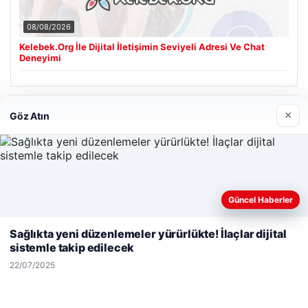
08/08/2026
Kelebek.Org İle Dijital İletişimin Seviyeli Adresi Ve Chat
Deneyimi
Son Eklenen Firmalar
×
Göz Atın
Hastaş Beton
26/05/2026
Güncel Haberler
Web sitemizi nasıl kullandığınızı daha iyi anlayabilmek,
deneyiminizi kişiselleştirmek ve geliştirmek amacıyla çerezler
Sağlıkta yeni düzenlemeler yürürlükte! İlaçlar dijital
kullanıyoruz.
Çerez Politikamız
sistemle takip edilecek
Reddet
Kabul Et
22/07/2025
© 2026 Haber Gündemi – Güncel Haberler
malta work and study
|
lemagrup.com.tr