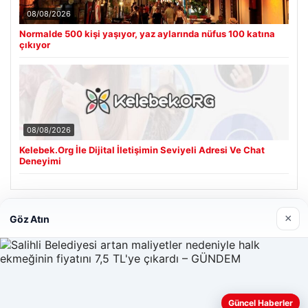
08/08/2026
Normalde 500 kişi yaşıyor, yaz aylarında nüfus 100 katına
çıkıyor
08/08/2026
Kelebek.Org İle Dijital İletişimin Seviyeli Adresi Ve Chat
Deneyimi
Son Eklenen Firmalar
×
Göz Atın
Güncel Haberler