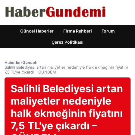
Güncel Haberler
Firma Rehberi
Forum
Çerez Politikası
Haberler
›
Güncel
›
Salihli Belediyesi artan maliyetler nedeniyle halk ekmeğinin fiyatını
7,5 TL'ye çıkardı – GÜNDEM
Salihli Belediyesi artan
maliyetler nedeniyle
halk ekmeğinin fiyatını
7,5 TL'ye çıkardı –