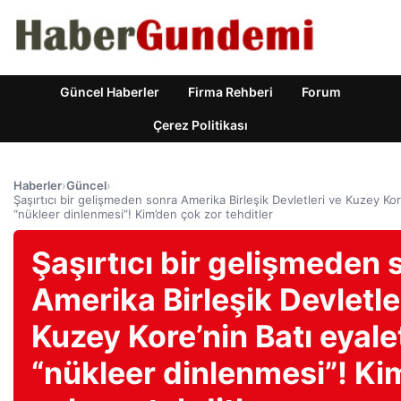
Güncel Haberler
Firma Rehberi
Forum
Çerez Politikası
Haberler
›
Güncel
›
Şaşırtıcı bir gelişmeden sonra Amerika Birleşik Devletleri ve Kuzey Kore
“nükleer dinlenmesi”! Kim’den çok zor tehditler
Şaşırtıcı bir gelişmeden 
Amerika Birleşik Devletle
Kuzey Kore’nin Batı eyale
“nükleer dinlenmesi”! Ki