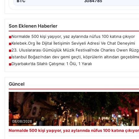
BTC
3084785
Son Eklenen Haberler
Normalde 500 kişi yaşıyor, yaz aylarında nüfus 100 katına çıkıyor
■
Kelebek.Org İle Dijital İletişimin Seviyeli Adresi Ve Chat Deneyimi
■
23. Uluslararası Gümüşlük Müzik Festivali’nde Charles Owen Rüzg
■
İstanbul Boğazı’ndan dev gemi geçti, köprülerin altından geçebilmek 
■
Diyarbakır’da Silahlı Çatışma: 1 Ölü, 1 Yaralı
■
Güncel
08/08/2026
Normalde 500 kişi yaşıyor, yaz aylarında nüfus 100 katına çıkıyor