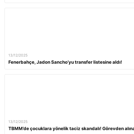
13/12/2025
Fenerbahçe, Jadon Sancho’yu transfer listesine aldı!
13/12/2025
TBMM’de çocuklara yönelik taciz skandalı! Görevden alına