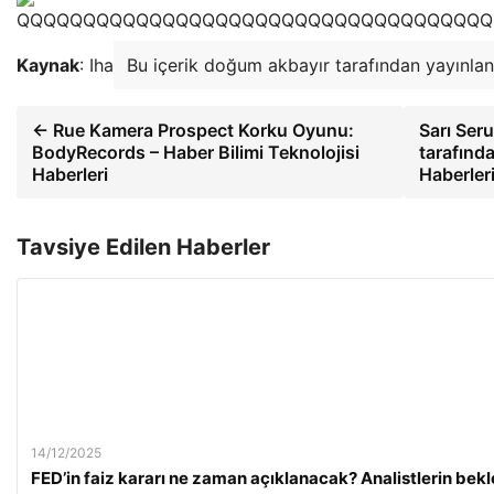
Kaynak
: Iha
Bu içerik doğum akbayır tarafından yayınlan
← Rue Kamera Prospect Korku Oyunu:
Sarı Se
BodyRecords – Haber Bilimi Teknolojisi
tarafında
Haberleri
Haberler
Tavsiye Edilen Haberler
14/12/2025
FED’in faiz kararı ne zaman açıklanacak? Analistlerin bekle