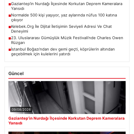
Gaziantep’in Nurdağı İlçesinde Korkutan Deprem Kameralara
■
Yansıdı
Normalde 500 kişi yaşıyor, yaz aylarında nüfus 100 katına
■
çıkıyor
Kelebek.Org İle Dijital İletişimin Seviyeli Adresi Ve Chat
■
Deneyimi
23. Uluslararası Gümüşlük Müzik Festivali’nde Charles Owen
■
Rüzgarı
İstanbul Boğazı’ndan dev gemi geçti, köprülerin altından
■
geçebilmek için kulelerini yatırdı
Güncel
09/08/2026
Gaziantep’in Nurdağı İlçesinde Korkutan Deprem Kameralara
Yansıdı