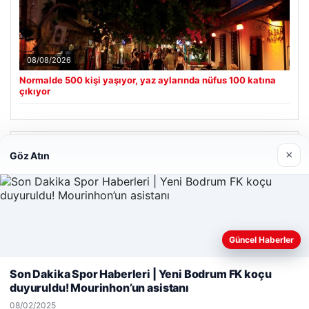
08/08/2026
Normalde 500 kişi yaşıyor, yaz aylarında nüfus 100 katına
çıkıyor
Son Eklenen Firmalar
×
Göz Atın
Güncel Haberler
Web sitemizi nasıl kullandığınızı daha iyi anlayabilmek,
deneyiminizi kişiselleştirmek ve geliştirmek amacıyla çerezler
Son Dakika Spor Haberleri | Yeni Bodrum FK koçu
kullanıyoruz.
Çerez Politikamız
duyuruldu! Mourinhon’un asistanı
Reddet
Kabul Et
08/02/2025