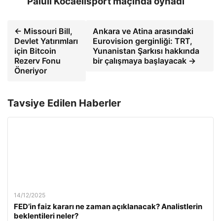
Paluli Kocaelisport maçında oynadı
← Missouri Bill,
Ankara ve Atina arasındaki
Devlet Yatırımları
Eurovision gerginliği: TRT,
için Bitcoin
Yunanistan Şarkısı hakkında
Rezerv Fonu
bir çalışmaya başlayacak →
Öneriyor
Tavsiye Edilen Haberler
14/12/2025
FED’in faiz kararı ne zaman açıklanacak? Analistlerin
beklentileri neler?