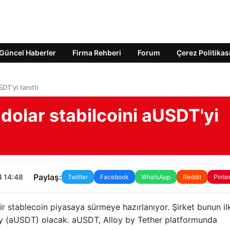
Güncel Haberler
Firma Rehberi
Forum
Çerez Politikas
SDT'yi tanıttı
i dolar stabilcoini aUSDT'yi
Paylaş:
4 14:48
Twitter
Facebook
WhatsApp
Reddit
Pinte
bir stablecoin piyasaya sürmeye hazırlanıyor. Şirket bunun il
oy (aUSDT) olacak. aUSDT, Alloy by Tether platformunda