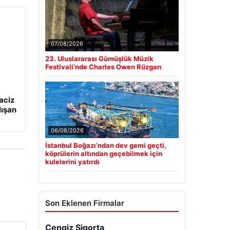
07/08/2026
23. Uluslararası Gümüşlük Müzik
Festivali’nde Charles Owen Rüzgarı
aciz
lışan
06/08/2026
İstanbul Boğazı’ndan dev gemi geçti,
köprülerin altından geçebilmek için
kulelerini yatırdı
Son Eklenen Firmalar
Cengiz Sigorta