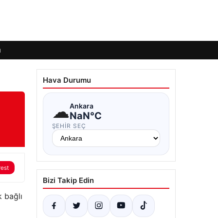
ı
Hava Durumu
☁
Ankara
NaN°C
ŞEHIR SEÇ
rest
Bizi Takip Edin
k bağlı