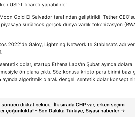
urken USDT ticareti yapabilirler.
oon Gold El Salvador tarafından geliştirildi. Tether CEO's
da piyasaya sürülecek gerçek dünya varlık tokenizasyon (RW
stos 2022'de Galoy, Lightning Network'te Stablesats adı ver
ü.
k sentetik dolar, startup Ethena Labs'ın Şubat ayında dolara
mesiyle ön plana çıktı. Söz konusu kripto para birimi bazı 
n ayında algoritmik olarak dengeli sentetik dolar konseptinin
 sonucu dikkat çekici… İlk sırada CHP var, erken seçim
ler çoğunlukta! – Son Dakika Türkiye, Siyasi haberler →