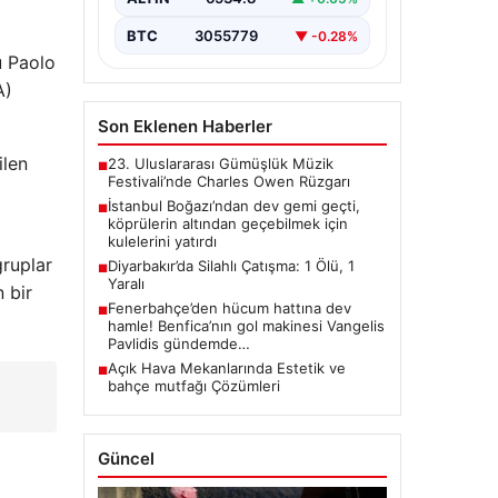
7000, İstanbul Boğazı’ndan geçiş…
BTC
3055779
▼ -0.28%
u Paolo
A)
Son Eklenen Haberler
ilen
23. Uluslararası Gümüşlük Müzik
■
Festivali’nde Charles Owen Rüzgarı
İstanbul Boğazı’ndan dev gemi geçti,
■
köprülerin altından geçebilmek için
kulelerini yatırdı
gruplar
Diyarbakır’da Silahlı Çatışma: 1 Ölü, 1
■
Yaralı
 bir
Fenerbahçe’den hücum hattına dev
■
hamle! Benfica’nın gol makinesi Vangelis
Pavlidis gündemde…
Açık Hava Mekanlarında Estetik ve
■
bahçe mutfağı Çözümleri
Güncel