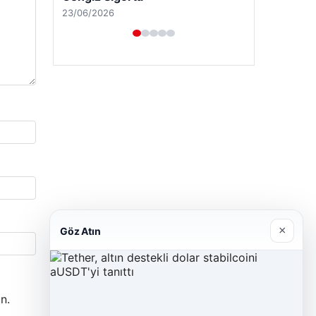
23/06/2026
×
Göz Atın
n.