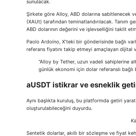
sunulacak.
Şirkete göre Alloy, ABD dolarına sabitlenecek ve
(XAUt) tarafından teminatlandırılacak. Tanım g
ABD dolarının değerini ve işlevselliğini taklit et
Paolo Ardoino, X'teki bir gönderisinde bağlı varlı
referans fiyatını takip etmeyi amaçlayan dijital v
“Alloy by Tether, uzun vadeli sahiplerine a
günlük ekonomi için dolar referanslı bağlı b
aUSDT istikrar ve esneklik get
Aynı başlıkta kuruluş, bu platformda getiri yarat
oluşturulabileceğini duyurdu.
Ka
Sentetik dolarlar, akıllı bir sözleşme ve fiyat ke