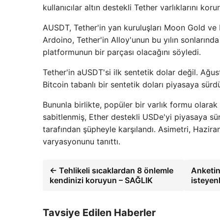
kullanıcılar altın destekli Tether varlıklarını kor
AUSDT, Tether'in yan kuruluşları Moon Gold ve M
Ardoino, Tether'in Alloy'unun bu yılın sonların
platformunun bir parçası olacağını söyledi.
Tether'in aUSDT'si ilk sentetik dolar değil. Ağu
Bitcoin tabanlı bir sentetik doları piyasaya sürd
Bununla birlikte, popüler bir varlık formu olara
sabitlenmiş, Ether destekli USDe'yi piyasaya sür
tarafından şüpheyle karşılandı. Asimetri, Hazira
varyasyonunu tanıttı.
← Tehlikeli sıcaklardan 8 önlemle
Anketin
kendinizi koruyun – SAĞLIK
isteyen
Tavsiye Edilen Haberler