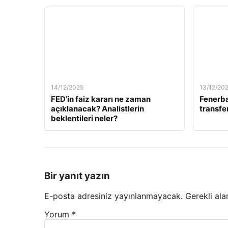
14/12/2025
13/12/20
FED’in faiz kararı ne zaman
Fenerb
açıklanacak? Analistlerin
transfer
beklentileri neler?
Bir yanıt yazın
E-posta adresiniz yayınlanmayacak.
Gerekli ala
Yorum
*