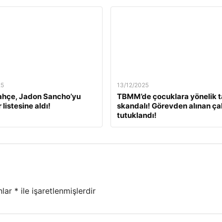
25
13/12/2025
ahçe, Jadon Sancho’yu
TBMM’de çocuklara yönelik t
 listesine aldı!
skandalı! Görevden alınan ça
tutuklandı!
nlar
*
ile işaretlenmişlerdir