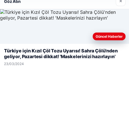
×
Göz Atın
Güncel Haberler
Web sitemizi nasıl kullandığınızı daha iyi anlayabilmek,
© 2026 Haber Gündemi – Güncel Haberler
deneyiminizi kişiselleştirmek ve geliştirmek amacıyla çerezler
Türkiye için Kızıl Çöl Tozu Uyarısı! Sahra Çölü'nden
kullanıyoruz.
Çerez Politikamız
malta work and study
|
lemagrup.com.tr
geliyor, Pazartesi dikkat! 'Maskelerinizi hazırlayın'
cio
Reddet
Kabul Et
23/03/2024