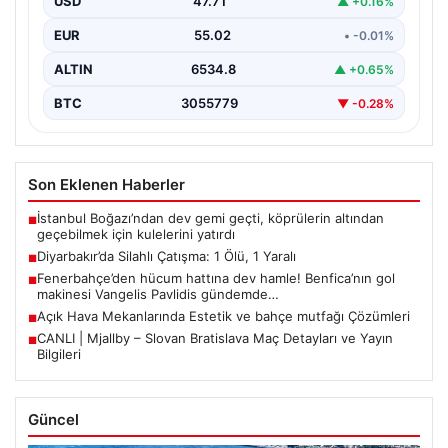
USD
47.71
▲ +0.16%
uzun…
EUR
55.02
• -0.01%
ALTIN
6534.8
▲ +0.65%
BTC
3055779
▼ -0.28%
Son Eklenen Haberler
İstanbul Boğazı’ndan dev gemi geçti, köprülerin altından
■
geçebilmek için kulelerini yatırdı
Diyarbakır’da Silahlı Çatışma: 1 Ölü, 1 Yaralı
■
Fenerbahçe’den hücum hattına dev hamle! Benfica’nın gol
■
makinesi Vangelis Pavlidis gündemde…
Açık Hava Mekanlarında Estetik ve bahçe mutfağı Çözümleri
■
CANLI | Mjallby – Slovan Bratislava Maç Detayları ve Yayın
■
Bilgileri
Güncel