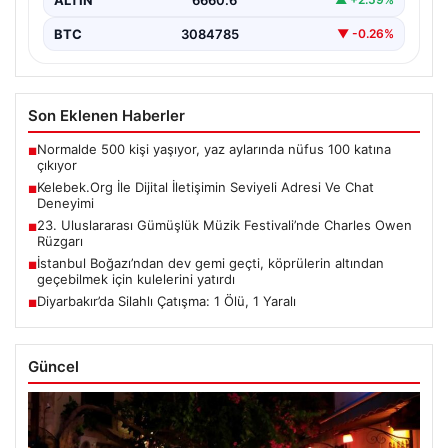
BTC
3084785
▼ -0.26%
Son Eklenen Haberler
Normalde 500 kişi yaşıyor, yaz aylarında nüfus 100 katına
■
çıkıyor
Kelebek.Org İle Dijital İletişimin Seviyeli Adresi Ve Chat
■
Deneyimi
23. Uluslararası Gümüşlük Müzik Festivali’nde Charles Owen
■
Rüzgarı
İstanbul Boğazı’ndan dev gemi geçti, köprülerin altından
■
geçebilmek için kulelerini yatırdı
Diyarbakır’da Silahlı Çatışma: 1 Ölü, 1 Yaralı
■
Güncel