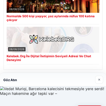
08/08/2026
Normalde 500 kişi yaşıyor, yaz aylarında nüfus 100 katına
çıkıyor
08/08/2026
Kelebek.Org İle Dijital İletişimin Seviyeli Adresi Ve Chat
Deneyimi
Son Eklenen Firmalar
×
Göz Atın