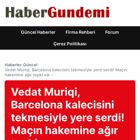
Güncel Haberler
Firma Rehberi
Forum
Çerez Politikası
Haberler
›
Güncel
›
Vedat Muriqi, Barcelona kalecisini tekmesiyle yere serdi! Maçın
hakemine ağır tepki var –
Vedat Muriqi,
Barcelona kalecisini
tekmesiyle yere serdi!
Maçın hakemine ağır