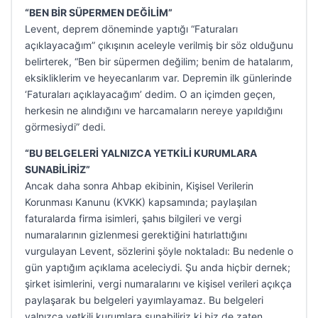
“BEN BİR SÜPERMEN DEĞİLİM”
Levent, deprem döneminde yaptığı “Faturaları
açıklayacağım” çıkışının aceleyle verilmiş bir söz olduğunu
belirterek, “Ben bir süpermen değilim; benim de hatalarım,
eksikliklerim ve heyecanlarım var. Depremin ilk günlerinde
‘Faturaları açıklayacağım’ dedim. O an içimden geçen,
herkesin ne alındığını ve harcamaların nereye yapıldığını
görmesiydi” dedi.
“BU BELGELERİ YALNIZCA YETKİLİ KURUMLARA
SUNABİLİRİZ”
Ancak daha sonra Ahbap ekibinin, Kişisel Verilerin
Korunması Kanunu (KVKK) kapsamında; paylaşılan
faturalarda firma isimleri, şahıs bilgileri ve vergi
numaralarının gizlenmesi gerektiğini hatırlattığını
vurgulayan Levent, sözlerini şöyle noktaladı: Bu nedenle o
gün yaptığım açıklama aceleciydi. Şu anda hiçbir dernek;
şirket isimlerini, vergi numaralarını ve kişisel verileri açıkça
paylaşarak bu belgeleri yayımlayamaz. Bu belgeleri
yalnızca yetkili kurumlara sunabiliriz ki biz de zaten