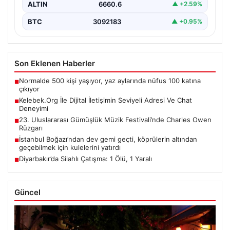
ALTIN
6660.6
▲ +2.59%
BTC
3092183
▲ +0.95%
Son Eklenen Haberler
Normalde 500 kişi yaşıyor, yaz aylarında nüfus 100 katına
■
çıkıyor
Kelebek.Org İle Dijital İletişimin Seviyeli Adresi Ve Chat
■
Deneyimi
23. Uluslararası Gümüşlük Müzik Festivali’nde Charles Owen
■
Rüzgarı
İstanbul Boğazı’ndan dev gemi geçti, köprülerin altından
■
geçebilmek için kulelerini yatırdı
Diyarbakır’da Silahlı Çatışma: 1 Ölü, 1 Yaralı
■
Güncel