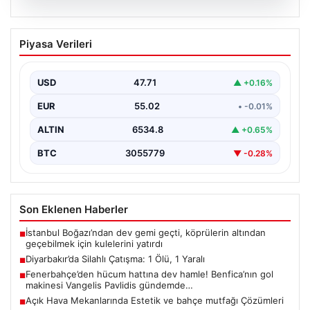
05.08.2026
Diyarbakır’da Silahlı Çatışma: 1 Ölü, 1
Piyasa Verileri
Yaralı
Diyarbakır'ın Bağlar ilçesinde yaşanan silahlı çatışma,
bölge sakinlerini korkuttu. Olay, iki grup arasında
USD
47.71
▲ +0.16%
uzun…
EUR
55.02
• -0.01%
ALTIN
6534.8
▲ +0.65%
BTC
3055779
▼ -0.28%
Son Eklenen Haberler
İstanbul Boğazı’ndan dev gemi geçti, köprülerin altından
■
geçebilmek için kulelerini yatırdı
Diyarbakır’da Silahlı Çatışma: 1 Ölü, 1 Yaralı
■
Fenerbahçe’den hücum hattına dev hamle! Benfica’nın gol
■
makinesi Vangelis Pavlidis gündemde…
Açık Hava Mekanlarında Estetik ve bahçe mutfağı Çözümleri
■