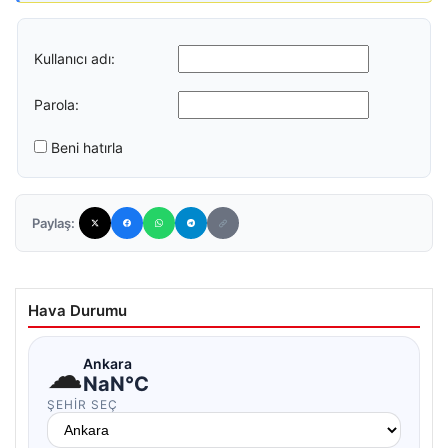
Kullanıcı adı:
Parola:
Beni hatırla
Paylaş:
Hava Durumu
☁
Ankara
NaN°C
ŞEHIR SEÇ