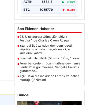
ALTIN
6534.8
▲ +0.65%
BTC
3055779
▼ -0.28%
Son Eklenen Haberler
23. Uluslararası Gümüşlük Müzik
■
Festivali’nde Charles Owen Rüzgarı
İstanbul Boğazı’ndan dev gemi geçti,
■
köprülerin altından geçebilmek için
kulelerini yatırdı
Diyarbakır’da Silahlı Çatışma: 1 Ölü, 1 Yaralı
■
Fenerbahçe’den hücum hattına dev hamle!
■
Benfica’nın gol makinesi Vangelis Pavlidis
gündemde…
Açık Hava Mekanlarında Estetik ve bahçe
■
mutfağı Çözümleri
Güncel