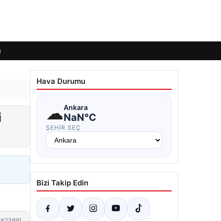
ı
Hava Durumu
☁
Ankara
i
NaN°C
ŞEHIR SEÇ
Bizi Takip Edin
#23691