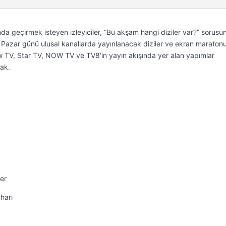
da geçirmek isteyen izleyiciler, “Bu akşam hangi diziler var?” sorusu
26 Pazar günü ulusal kanallarda yayınlanacak diziler ve ekran maraton
ow TV, Star TV, NOW TV ve TV8’in yayın akışında yer alan yapımlar
cak.
er
harı