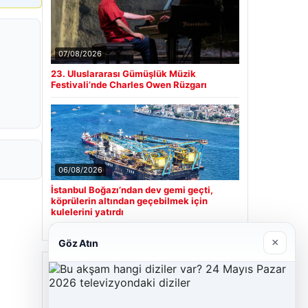
07/08/2026
23. Uluslararası Gümüşlük Müzik
Festivali’nde Charles Owen Rüzgarı
06/08/2026
İstanbul Boğazı’ndan dev gemi geçti,
köprülerin altından geçebilmek için
kulelerini yatırdı
×
Göz Atın
Son Eklenen Firmalar
Cengiz Sigorta