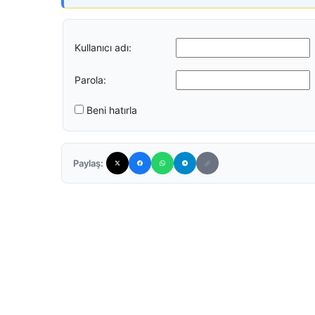
Kullanıcı adı:
Parola:
Beni hatırla
Paylaş: