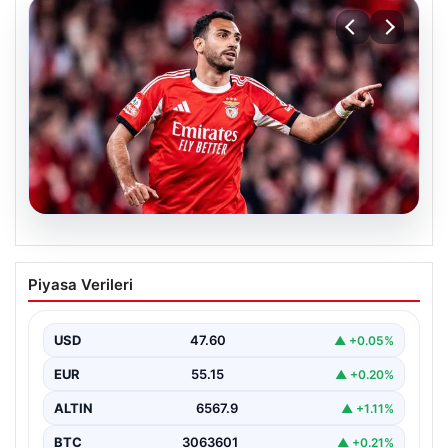
05.08.2026
Fenerbahçe’den hücum hattına dev
Piyasa Verileri
hamle! Benfica’nın gol makinesi
Vangelis Pavlidis gündemde…
USD
47.60
▲ +0.05%
EUR
55.15
▲ +0.20%
ALTIN
6567.9
▲ +1.11%
BTC
3063601
▲ +0.21%