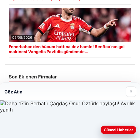
05/08/2026
Fenerbahçe’den hücum hattına dev hamle! Benfica’nın gol
makinesi Vangelis Pavlidis gündemde…
Son Eklenen Firmalar
×
Cengiz Sigorta
Göz Atın
23/06/2026
Web sitemizi nasıl kullandığınızı daha iyi anlayabilmek,
Güncel Haberler
deneyiminizi kişiselleştirmek ve geliştirmek amacıyla çerezler