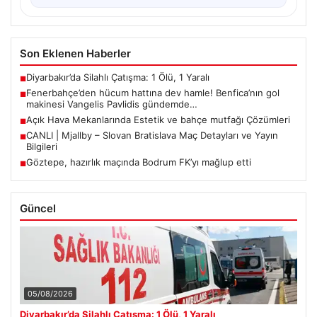
Son Eklenen Haberler
Diyarbakır’da Silahlı Çatışma: 1 Ölü, 1 Yaralı
■
Fenerbahçe’den hücum hattına dev hamle! Benfica’nın gol
■
makinesi Vangelis Pavlidis gündemde…
Açık Hava Mekanlarında Estetik ve bahçe mutfağı Çözümleri
■
CANLI | Mjallby – Slovan Bratislava Maç Detayları ve Yayın
■
Bilgileri
Göztepe, hazırlık maçında Bodrum FK’yı mağlup etti
■
Güncel
05/08/2026
Diyarbakır’da Silahlı Çatışma: 1 Ölü, 1 Yaralı