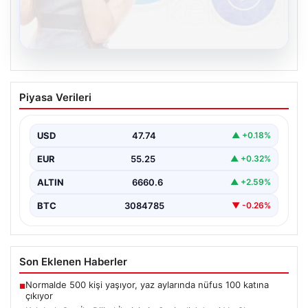
08.08.2026
Kelebek.Org İle Dijital İletişimin Seviyeli
Piyasa Verileri
Adresi Ve Chat Deneyimi
İnternet ortamında kullanıcıların kaliteli bir biçimde
iletişim oluşturması büyük bir hassasiyet taşımaktadır.
USD
47.74
▲ +0.18%
Günümüzde birçok…
EUR
55.25
▲ +0.32%
ALTIN
6660.6
▲ +2.59%
BTC
3084785
▼ -0.26%
Son Eklenen Haberler
Normalde 500 kişi yaşıyor, yaz aylarında nüfus 100 katına
■
çıkıyor