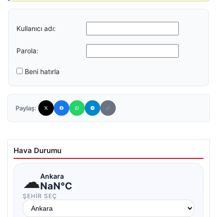
Kullanıcı adı:
Parola:
Beni hatırla
Paylaş:
Hava Durumu
☁
Ankara
NaN°C
ŞEHIR SEÇ