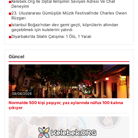
Kelebek.Org İle Dijital İletişimin Seviyeli Adresi Ve Chat
■
Deneyimi
23. Uluslararası Gümüşlük Müzik Festivali’nde Charles Owen
■
Rüzgarı
İstanbul Boğazı’ndan dev gemi geçti, köprülerin altından
■
geçebilmek için kulelerini yatırdı
Diyarbakır’da Silahlı Çatışma: 1 Ölü, 1 Yaralı
■
Güncel
08/08/2026
Normalde 500 kişi yaşıyor, yaz aylarında nüfus 100 katına
çıkıyor