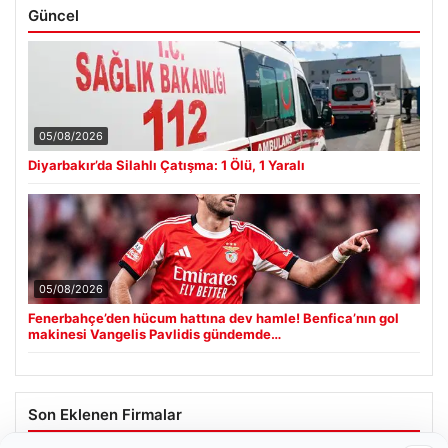
Güncel
05/08/2026
Diyarbakır’da Silahlı Çatışma: 1 Ölü, 1 Yaralı
05/08/2026
Fenerbahçe’den hücum hattına dev hamle! Benfica’nın gol
makinesi Vangelis Pavlidis gündemde…
Son Eklenen Firmalar