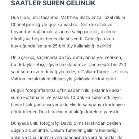
SAATLER SÜREN GELİNLİK
Dua Lipa, ünlü tasarımcı Matthieu Blazy imzalı özel dikim
Chanel gelinliğiyle göz kamaştırdı. Sırt dekolteli ve
boyundan bağlamalı tasarıma sahip gelinlik, binlerce
gümüş ve beyaz boncukla süslendi. Gelinliğin uzun
kuyruğunda ise tam 25 bin tüy kullanıldığı belirtildi.
Ünlü şarkıcı, saçlarında da tüy detaylarına yer verirken,
bu detaylar el işçiliğiyle hazırlanan ve işlenmesi 3 bin 220
saat süren uzun duvağıyla birleşti. Callum Turner ise Louis
Vuitton imzalı takım elbisesiyle şıklığıyla dikkat çekti.
Düğün fotoğraflarında çiftin sabahın ilk ışıklarına kadar
süren kutlamaları ve yaklaşık 10 dakika süren etkileyici
havai fişek gösterisi yer aldı. Elinde şampanya kadehiyle
görüntülenen Dua Lipa’nın mutluluğu karelere yansıdı.
Dünyaca ünlü fotoğrafçı David Sims tarafından çekilen
düğün albümünde, Callum Turner’ın gelinini beklediği
anlar ve Dua Lipa’nın villa bahçesinde verdiği pozlar da