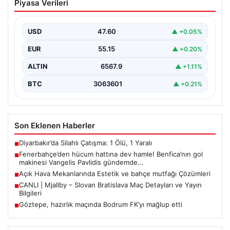
Piyasa Verileri
hamle! Benfica’nın gol makinesi
Vangelis Pavlidis gündemde…
USD
47.60
▲ +0.05%
EUR
55.15
▲ +0.20%
ALTIN
6567.9
▲ +1.11%
BTC
3063601
▲ +0.21%
Son Eklenen Haberler
Diyarbakır’da Silahlı Çatışma: 1 Ölü, 1 Yaralı
■
Fenerbahçe’den hücum hattına dev hamle! Benfica’nın gol
■
makinesi Vangelis Pavlidis gündemde…
Açık Hava Mekanlarında Estetik ve bahçe mutfağı Çözümleri
■
CANLI | Mjallby – Slovan Bratislava Maç Detayları ve Yayın
■
Bilgileri
Göztepe, hazırlık maçında Bodrum FK’yı mağlup etti
■