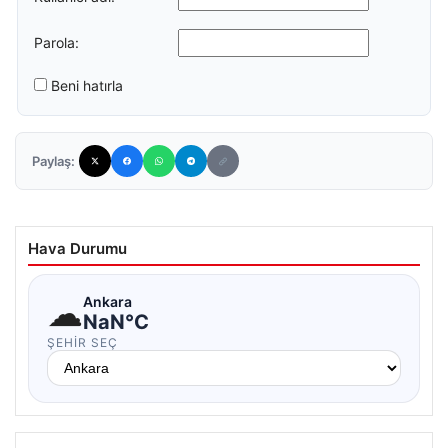
Parola:
Beni hatırla
Paylaş:
Hava Durumu
☁
Ankara
NaN°C
ŞEHIR SEÇ