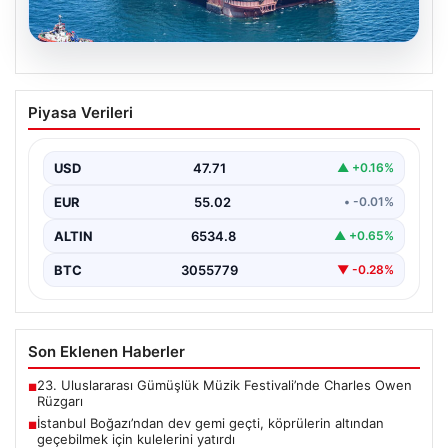
06.08.2026
İstanbul Boğazı’ndan dev gemi geçti,
Piyasa Verileri
köprülerin altından geçebilmek için
kulelerini yatırdı
USD
47.71
▲ +0.16%
Bahama bayraklı yarı batık vinç ve boru döşeme gemisi
Saipem 7000, İstanbul Boğazı'ndan geçiş…
EUR
55.02
• -0.01%
ALTIN
6534.8
▲ +0.65%
BTC
3055779
▼ -0.28%
Son Eklenen Haberler
23. Uluslararası Gümüşlük Müzik Festivali’nde Charles Owen
■
Rüzgarı
İstanbul Boğazı’ndan dev gemi geçti, köprülerin altından
■
geçebilmek için kulelerini yatırdı