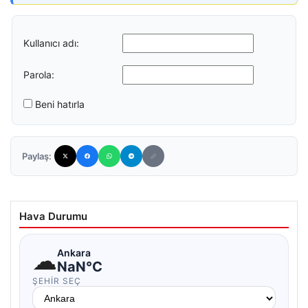
Kullanıcı adı:
Parola:
Beni hatırla
Paylaş:
Hava Durumu
☁
Ankara
NaN°C
ŞEHIR SEÇ