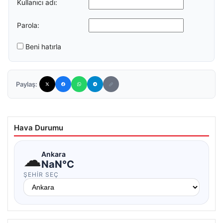
Kullanıcı adı:
Parola:
Beni hatırla
Paylaş:
Hava Durumu
☁
Ankara
NaN°C
ŞEHIR SEÇ