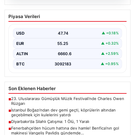
06.08.2026
İstanbul Boğazı’ndan dev gemi geçti,
Piyasa Verileri
köprülerin altından geçebilmek için
kulelerini yatırdı
USD
47.74
▲ +0.18%
Bahama bayraklı yarı batık vinç ve boru döşeme gemisi
Saipem 7000, İstanbul Boğazı'ndan geçiş…
EUR
55.25
▲ +0.32%
ALTIN
6660.6
▲ +2.59%
BTC
3092183
▲ +0.95%
Son Eklenen Haberler
23. Uluslararası Gümüşlük Müzik Festivali’nde Charles Owen
■
Rüzgarı
İstanbul Boğazı’ndan dev gemi geçti, köprülerin altından
■
geçebilmek için kulelerini yatırdı
Diyarbakır’da Silahlı Çatışma: 1 Ölü, 1 Yaralı
■
Fenerbahçe’den hücum hattına dev hamle! Benfica’nın gol
■
makinesi Vangelis Pavlidis gündemde…