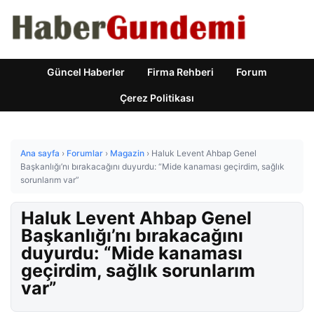
Güncel Haberler
Firma Rehberi
Forum
Çerez Politikası
Ana sayfa
›
Forumlar
›
Magazin
›
Haluk Levent Ahbap Genel
Başkanlığı’nı bırakacağını duyurdu: “Mide kanaması geçirdim, sağlık
sorunlarım var”
Haluk Levent Ahbap Genel
Başkanlığı’nı bırakacağını
duyurdu: “Mide kanaması
geçirdim, sağlık sorunlarım
var”