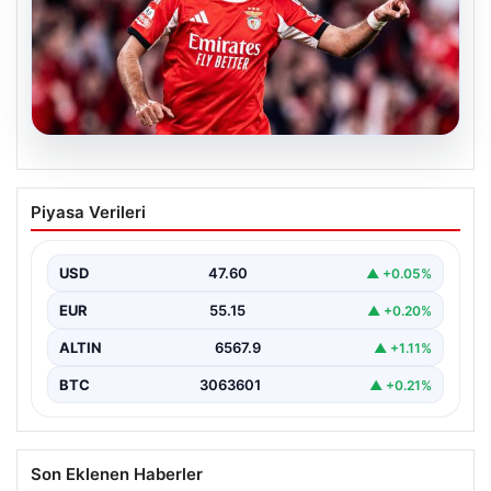
05.08.2026
Fenerbahçe’den hücum hattına dev
Piyasa Verileri
hamle! Benfica’nın gol makinesi
Vangelis Pavlidis gündemde…
USD
47.60
▲ +0.05%
EUR
55.15
▲ +0.20%
ALTIN
6567.9
▲ +1.11%
BTC
3063601
▲ +0.21%
Son Eklenen Haberler