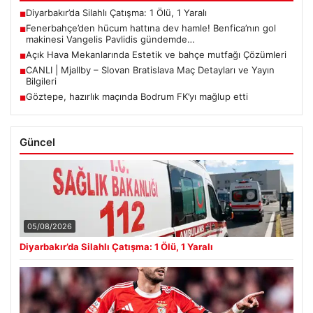
Diyarbakır’da Silahlı Çatışma: 1 Ölü, 1 Yaralı
■
Fenerbahçe’den hücum hattına dev hamle! Benfica’nın gol
■
makinesi Vangelis Pavlidis gündemde…
Açık Hava Mekanlarında Estetik ve bahçe mutfağı Çözümleri
■
CANLI | Mjallby – Slovan Bratislava Maç Detayları ve Yayın
■
Bilgileri
Göztepe, hazırlık maçında Bodrum FK’yı mağlup etti
■
Güncel
05/08/2026
Diyarbakır’da Silahlı Çatışma: 1 Ölü, 1 Yaralı