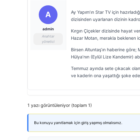
Ay Yapım’ın Star TV için hazırladığ
A
dizisinden uyarlanan dizinin kadro
admin
Kırgın Çiçekler dizisinde hayat ve
Anahtar
Hazar Motan, merakla beklenen iddia
yönetici
Birsen Altuntaş’ın haberine göre; 
Hülya’nın (Eylül Lize Kandemir) abl
Temmuz ayında sete çıkacak olan d
ve kaderin ona yaşattığı şoke eden
1 yazı görüntüleniyor (toplam 1)
Bu konuyu yanıtlamak için giriş yapmış olmalısınız.