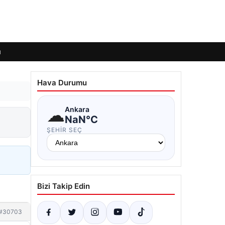
ı
Hava Durumu
☁
Ankara
NaN°C
ŞEHIR SEÇ
Bizi Takip Edin
#30703