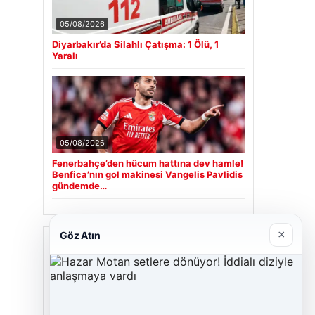
05/08/2026
Diyarbakır’da Silahlı Çatışma: 1 Ölü, 1
Yaralı
05/08/2026
Fenerbahçe’den hücum hattına dev hamle!
Benfica’nın gol makinesi Vangelis Pavlidis
gündemde…
×
Göz Atın
Son Eklenen Firmalar
Cengiz Sigorta
23/06/2026