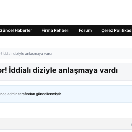
Güncel Haberler
Firma Rehberi
Forum
Çerez Politikas
 İddialı diziyle anlaşmaya vardı
! İddialı diziyle anlaşmaya vardı
önce
admin
tarafından güncellenmiştir.