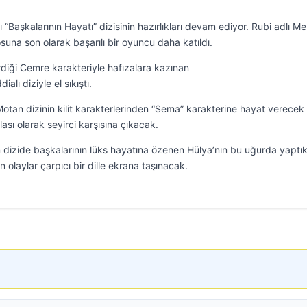
ı “Başkalarının Hayatı” dizisinin hazırlıkları devam ediyor. Rubi adlı M
suna son olarak başarılı bir oyuncu daha katıldı.
rdiği Cemre karakteriyle hafızalara kazınan
lı diziyle el sıkıştı.
Motan dizinin kilit karakterlerinden “Sema” karakterine hayat verecek
ası olarak seyirci karşısına çıkacak.
izide başkalarının lüks hayatına özenen Hülya’nın bu uğurda yaptıkl
 olaylar çarpıcı bir dille ekrana taşınacak.