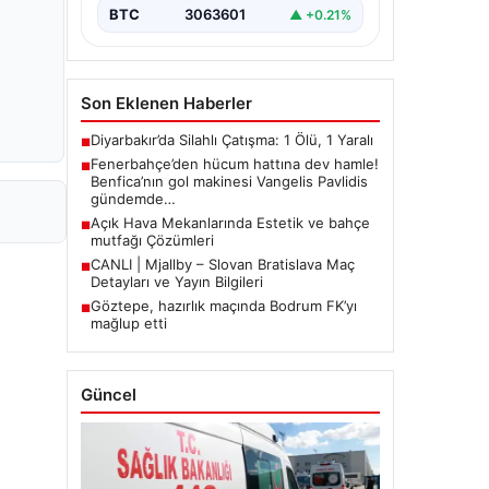
BTC
3063601
▲ +0.21%
Son Eklenen Haberler
Diyarbakır’da Silahlı Çatışma: 1 Ölü, 1 Yaralı
■
Fenerbahçe’den hücum hattına dev hamle!
■
Benfica’nın gol makinesi Vangelis Pavlidis
gündemde…
Açık Hava Mekanlarında Estetik ve bahçe
■
mutfağı Çözümleri
CANLI | Mjallby – Slovan Bratislava Maç
■
Detayları ve Yayın Bilgileri
Göztepe, hazırlık maçında Bodrum FK’yı
■
mağlup etti
Güncel