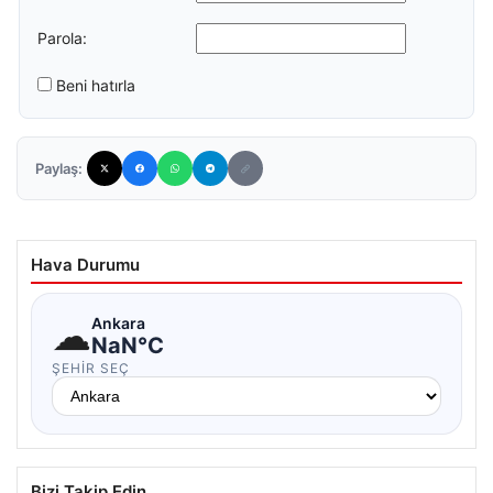
Parola:
Beni hatırla
Paylaş:
Hava Durumu
☁
Ankara
NaN°C
ŞEHIR SEÇ
Bizi Takip Edin