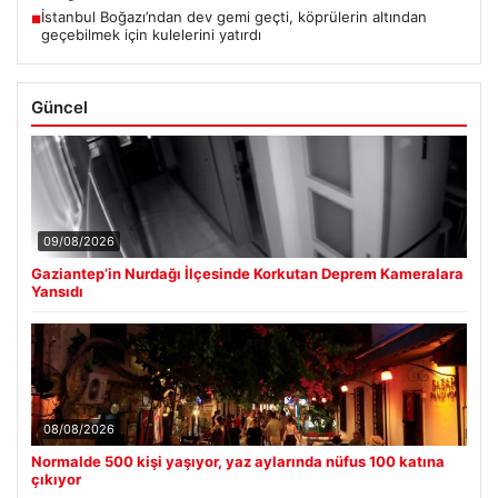
İstanbul Boğazı’ndan dev gemi geçti, köprülerin altından
■
geçebilmek için kulelerini yatırdı
Güncel
09/08/2026
Gaziantep’in Nurdağı İlçesinde Korkutan Deprem Kameralara
Yansıdı
08/08/2026
Normalde 500 kişi yaşıyor, yaz aylarında nüfus 100 katına
çıkıyor