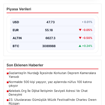
Normalde 500 kişi yaşıyor, yaz
Piyasa Verileri
aylarında nüfus 100 katına çıkıyor
{ "title": "Kaleiçi'nin Olaylı Yazları: Nüfus Artışının
Gözlemlenmesi", "content": "Antalya'nın tarih ve kültür
USD
47.73
• 0.01%
açısından…
EUR
55.18
▼ -0.05%
ALTIN
6627.3
▼ -0.50%
BTC
3089988
▲ +0.24%
Son Eklenen Haberler
Gaziantep’in Nurdağı İlçesinde Korkutan Deprem Kameralara
■
Yansıdı
Normalde 500 kişi yaşıyor, yaz aylarında nüfus 100 katına
■
çıkıyor
Kelebek.Org İle Dijital İletişimin Seviyeli Adresi Ve Chat
■
Deneyimi
23. Uluslararası Gümüşlük Müzik Festivali’nde Charles Owen
■
Rüzgarı