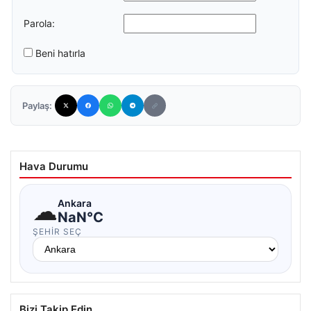
Parola:
Beni hatırla
Paylaş:
Hava Durumu
☁
Ankara
NaN°C
ŞEHIR SEÇ
Bizi Takip Edin