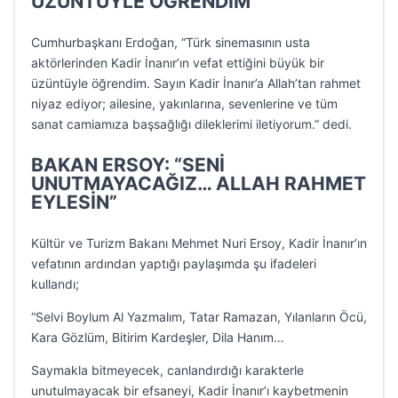
ÜZÜNTÜYLE ÖĞRENDİM”
Cumhurbaşkanı Erdoğan, “Türk sinemasının usta
aktörlerinden Kadir İnanır’ın vefat ettiğini büyük bir
üzüntüyle öğrendim. Sayın Kadir İnanır’a Allah’tan rahmet
niyaz ediyor; ailesine, yakınlarına, sevenlerine ve tüm
sanat camiamıza başsağlığı dileklerimi iletiyorum.” dedi.
BAKAN ERSOY: “SENİ
UNUTMAYACAĞIZ… ALLAH RAHMET
EYLESİN”
Kültür ve Turizm Bakanı Mehmet Nuri Ersoy, Kadir İnanır’ın
vefatının ardından yaptığı paylaşımda şu ifadeleri
kullandı;
“Selvi Boylum Al Yazmalım, Tatar Ramazan, Yılanların Öcü,
Kara Gözlüm, Bitirim Kardeşler, Dila Hanım…
Saymakla bitmeyecek, canlandırdığı karakterle
unutulmayacak bir efsaneyi, Kadir İnanır’ı kaybetmenin