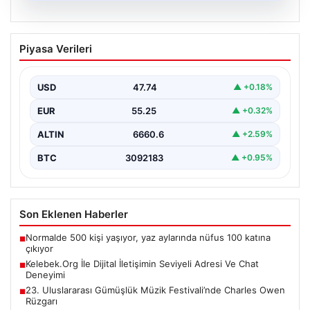
08.08.2026
Kelebek.Org İle Dijital İletişimin Seviyeli
Piyasa Verileri
Adresi Ve Chat Deneyimi
İnternet ortamında kullanıcıların kaliteli bir biçimde
iletişim oluşturması büyük bir hassasiyet taşımaktadır.
USD
47.74
▲ +0.18%
Günümüzde birçok…
EUR
55.25
▲ +0.32%
ALTIN
6660.6
▲ +2.59%
BTC
3092183
▲ +0.95%
Son Eklenen Haberler
Normalde 500 kişi yaşıyor, yaz aylarında nüfus 100 katına
■
çıkıyor
Kelebek.Org İle Dijital İletişimin Seviyeli Adresi Ve Chat
■
Deneyimi
23. Uluslararası Gümüşlük Müzik Festivali’nde Charles Owen
■
Rüzgarı