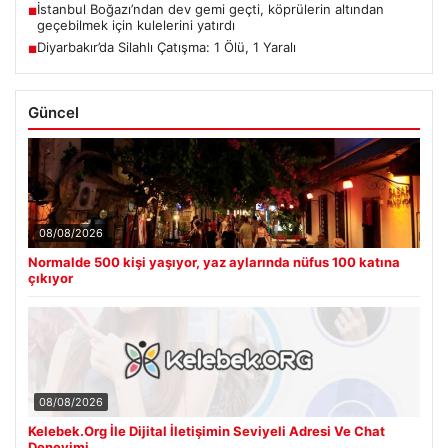
İstanbul Boğazı’ndan dev gemi geçti, köprülerin altından
■
geçebilmek için kulelerini yatırdı
Diyarbakır’da Silahlı Çatışma: 1 Ölü, 1 Yaralı
■
Güncel
08/08/2026
Normalde 500 kişi yaşıyor, yaz aylarında nüfus 100 katına
çıkıyor
08/08/2026
Kelebek.Org İle Dijital İletişimin Seviyeli Adresi Ve Chat
Deneyimi