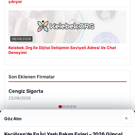
çıkıyor
08/08/2026
Kelebek.Org İle Dijital İletişimin Seviyeli Adresi Ve Chat
Deneyimi
Son Eklenen Firmalar
Cengiz Sigorta
23/06/2026
×
Göz Atın
Web sitemizi nasıl kullandığınızı daha iyi anlayabilmek,
deneyiminizi kişiselleştirmek ve geliştirmek amacıyla çerezler
kullanıyoruz.
Çerez Politikamız
Keçiören’de En İyi Yaşlı Bakım Evleri – 2026 Güncel