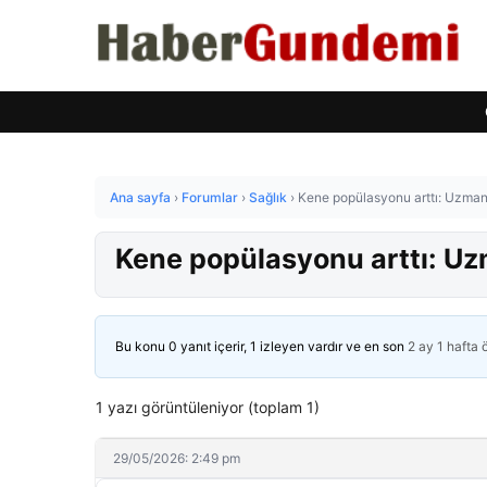
Ana sayfa
›
Forumlar
›
Sağlık
›
Kene popülasyonu arttı: Uzmanl
Kene popülasyonu arttı: Uzm
Bu konu 0 yanıt içerir, 1 izleyen vardır ve en son
2 ay 1 hafta
1 yazı görüntüleniyor (toplam 1)
29/05/2026: 2:49 pm