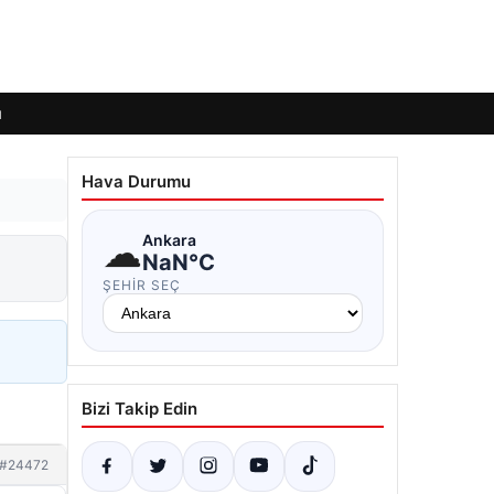
ı
Hava Durumu
☁
Ankara
NaN°C
ŞEHIR SEÇ
Bizi Takip Edin
#24472