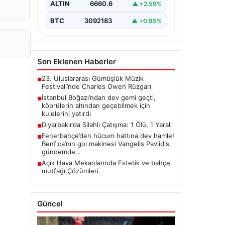
ALTIN
6660.6
▲ +2.59%
BTC
3092183
▲ +0.95%
Son Eklenen Haberler
23. Uluslararası Gümüşlük Müzik
■
Festivali’nde Charles Owen Rüzgarı
İstanbul Boğazı’ndan dev gemi geçti,
■
köprülerin altından geçebilmek için
kulelerini yatırdı
Diyarbakır’da Silahlı Çatışma: 1 Ölü, 1 Yaralı
■
Fenerbahçe’den hücum hattına dev hamle!
■
Benfica’nın gol makinesi Vangelis Pavlidis
gündemde…
Açık Hava Mekanlarında Estetik ve bahçe
■
mutfağı Çözümleri
Güncel