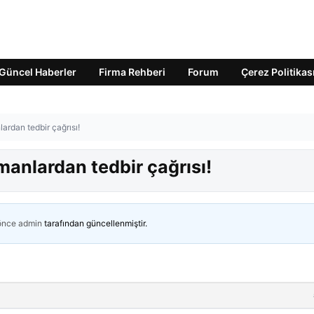
Güncel Haberler
Firma Rehberi
Forum
Çerez Politikas
ardan tedbir çağrısı!
anlardan tedbir çağrısı!
 önce
admin
tarafından güncellenmiştir.