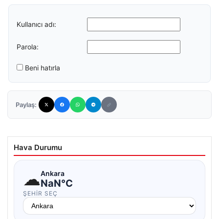
Kullanıcı adı:
Parola:
Beni hatırla
Paylaş:
Hava Durumu
☁
Ankara
NaN°C
ŞEHIR SEÇ