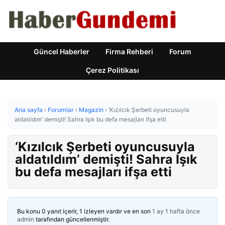
Güncel Haberler
Firma Rehberi
Forum
Çerez Politikası
Ana sayfa
›
Forumlar
›
Magazin
›
‘Kızılcık Şerbeti oyuncusuyla
aldatıldım’ demişti! Sahra Işık bu defa mesajları ifşa etti
‘Kızılcık Şerbeti oyuncusuyla
aldatıldım’ demişti! Sahra Işık
bu defa mesajları ifşa etti
Bu konu 0 yanıt içerir, 1 izleyen vardır ve en son
1 ay 1 hafta önce
admin
tarafından güncellenmiştir.