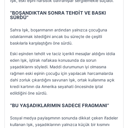
Işık, eski eşini narsistik davranışlar sergilemekle suçladı.
“BOŞANDIKTAN SONRA TEHDİT VE BASKI
SÜRDÜ”
Sahra Işık, boşanmanın ardından yalnızca çocuğuna
odaklanmak istediğini ancak bu süreçte de çeşitli
baskılarla karşılaştığını öne sürdü.
Eski eşinden tehdit ve taciz içerikli mesajlar aldığını iddia
eden Işık, iştirak nafakası konusunda da sorun
yaşadıklarını söyledi. Maddi durumunun iyi olmasına
rağmen eski eşinin çocuğu için yapılacak harcamalarda
dahi zorluk çıkardığını savunan Işık, ortak kullanıma açık
kredi kartının da Amerika seyahati öncesinde iptal
edildiğini öne sürdü.
“BU YAŞADIKLARIMIN SADECE FRAGMANI”
Sosyal medya paylaşımının sonunda dikkat çeken ifadeler
kullanan Işık, yaşadıklarının yalnızca küçük bir kısmını