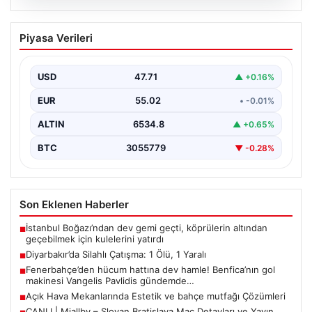
05.08.2026
Diyarbakır’da Silahlı Çatışma: 1 Ölü, 1
Piyasa Verileri
Yaralı
Diyarbakır'ın Bağlar ilçesinde yaşanan silahlı çatışma,
bölge sakinlerini korkuttu. Olay, iki grup arasında
USD
47.71
▲ +0.16%
uzun…
EUR
55.02
• -0.01%
ALTIN
6534.8
▲ +0.65%
BTC
3055779
▼ -0.28%
Son Eklenen Haberler
İstanbul Boğazı’ndan dev gemi geçti, köprülerin altından
■
geçebilmek için kulelerini yatırdı
Diyarbakır’da Silahlı Çatışma: 1 Ölü, 1 Yaralı
■
Fenerbahçe’den hücum hattına dev hamle! Benfica’nın gol
■
makinesi Vangelis Pavlidis gündemde…
Açık Hava Mekanlarında Estetik ve bahçe mutfağı Çözümleri
■
CANLI | Mjallby – Slovan Bratislava Maç Detayları ve Yayın