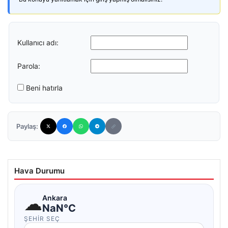
Kullanıcı adı:
Parola:
Beni hatırla
Paylaş:
Hava Durumu
☁
Ankara
NaN°C
ŞEHIR SEÇ