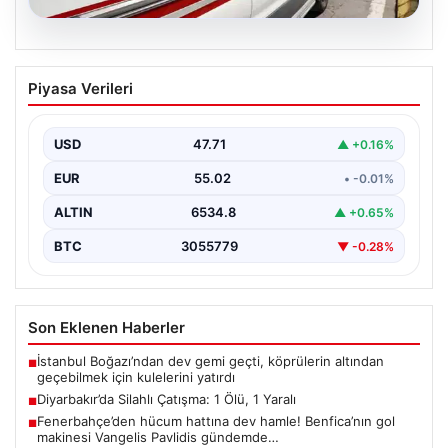
05.08.2026
Diyarbakır’da Silahlı Çatışma: 1 Ölü, 1
Piyasa Verileri
Yaralı
Diyarbakır'ın Bağlar ilçesinde yaşanan silahlı çatışma,
bölge sakinlerini korkuttu. Olay, iki grup arasında
USD
47.71
▲ +0.16%
uzun…
EUR
55.02
• -0.01%
ALTIN
6534.8
▲ +0.65%
BTC
3055779
▼ -0.28%
Son Eklenen Haberler
İstanbul Boğazı’ndan dev gemi geçti, köprülerin altından
■
geçebilmek için kulelerini yatırdı
Diyarbakır’da Silahlı Çatışma: 1 Ölü, 1 Yaralı
■
Fenerbahçe’den hücum hattına dev hamle! Benfica’nın gol
■
makinesi Vangelis Pavlidis gündemde…