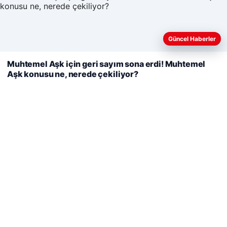
Web sitemizi nasıl kullandığınızı daha iyi anlayabilmek,
Güncel Haberler
deneyiminizi kişiselleştirmek ve geliştirmek amacıyla çerezler
kullanıyoruz.
Çerez Politikamız
Muhtemel Aşk için geri sayım sona erdi! Muhtemel
Aşk konusu ne, nerede çekiliyor?
Reddet
Kabul Et
Hastaş Beton
26/05/2026