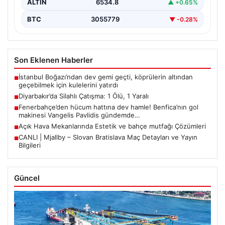
ALTIN
6534.8
▲ +0.65%
BTC
3055779
▼ -0.28%
Son Eklenen Haberler
İstanbul Boğazı’ndan dev gemi geçti, köprülerin altından
■
geçebilmek için kulelerini yatırdı
Diyarbakır’da Silahlı Çatışma: 1 Ölü, 1 Yaralı
■
Fenerbahçe’den hücum hattına dev hamle! Benfica’nın gol
■
makinesi Vangelis Pavlidis gündemde…
Açık Hava Mekanlarında Estetik ve bahçe mutfağı Çözümleri
■
CANLI | Mjallby – Slovan Bratislava Maç Detayları ve Yayın
■
Bilgileri
Güncel