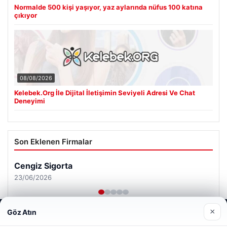
Normalde 500 kişi yaşıyor, yaz aylarında nüfus 100 katına
çıkıyor
08/08/2026
Kelebek.Org İle Dijital İletişimin Seviyeli Adresi Ve Chat
Deneyimi
Son Eklenen Firmalar
Cengiz Sigorta
23/06/2026
×
Göz Atın
Web sitemizi nasıl kullandığınızı daha iyi anlayabilmek,
deneyiminizi kişiselleştirmek ve geliştirmek amacıyla çerezler