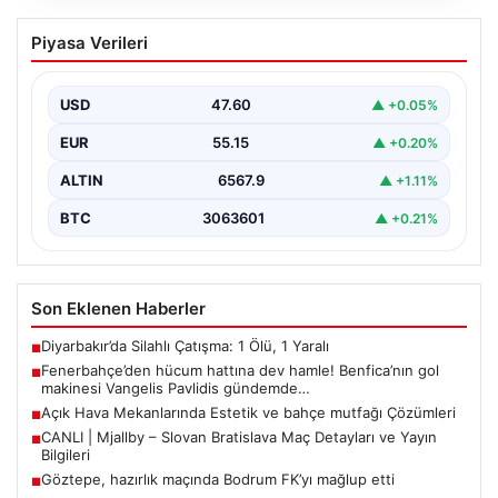
Fenerbahçe’den hücum hattına dev
Piyasa Verileri
hamle! Benfica’nın gol makinesi
Vangelis Pavlidis gündemde…
USD
47.60
▲ +0.05%
EUR
55.15
▲ +0.20%
ALTIN
6567.9
▲ +1.11%
BTC
3063601
▲ +0.21%
Son Eklenen Haberler
Diyarbakır’da Silahlı Çatışma: 1 Ölü, 1 Yaralı
■
Fenerbahçe’den hücum hattına dev hamle! Benfica’nın gol
■
makinesi Vangelis Pavlidis gündemde…
Açık Hava Mekanlarında Estetik ve bahçe mutfağı Çözümleri
■
CANLI | Mjallby – Slovan Bratislava Maç Detayları ve Yayın
■
Bilgileri
Göztepe, hazırlık maçında Bodrum FK’yı mağlup etti
■