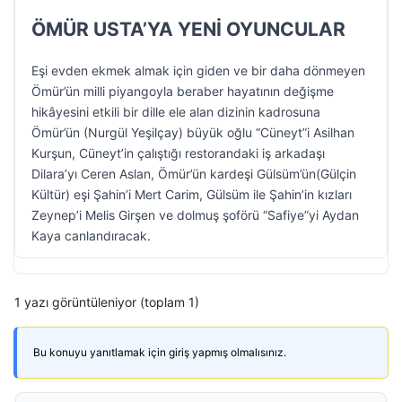
ÖMÜR USTA’YA YENİ OYUNCULAR
Eşi evden ekmek almak için giden ve bir daha dönmeyen
Ömür’ün milli piyangoyla beraber hayatının değişme
hikâyesini etkili bir dille ele alan dizinin kadrosuna
Ömür’ün (Nurgül Yeşilçay) büyük oğlu “Cüneyt”i Asilhan
Kurşun, Cüneyt’in çalıştığı restorandaki iş arkadaşı
Dilara’yı Ceren Aslan, Ömür’ün kardeşi Gülsüm’ün(Gülçin
Kültür) eşi Şahin’i Mert Carim, Gülsüm ile Şahin’in kızları
Zeynep’i Melis Girşen ve dolmuş şoförü “Safiye”yi Aydan
Kaya canlandıracak.
1 yazı görüntüleniyor (toplam 1)
Bu konuyu yanıtlamak için giriş yapmış olmalısınız.