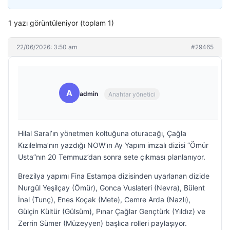
1 yazı görüntüleniyor (toplam 1)
22/06/2026: 3:50 am
#29465
A
admin
Anahtar yönetici
Hilal Saral’ın yönetmen koltuğuna oturacağı, Çağla
Kızılelma’nın yazdığı NOW’ın Ay Yapım imzalı dizisi “Ömür
Usta”nın 20 Temmuz’dan sonra sete çıkması planlanıyor.
Brezilya yapımı Fina Estampa dizisinden uyarlanan dizide
Nurgül Yeşilçay (Ömür), Gonca Vuslateri (Nevra), Bülent
İnal (Tunç), Enes Koçak (Mete), Cemre Arda (Nazlı),
Gülçin Kültür (Gülsüm), Pınar Çağlar Gençtürk (Yıldız) ve
Zerrin Sümer (Müzeyyen) başlıca rolleri paylaşıyor.