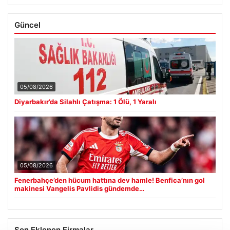
Güncel
05/08/2026
Diyarbakır’da Silahlı Çatışma: 1 Ölü, 1 Yaralı
05/08/2026
Fenerbahçe’den hücum hattına dev hamle! Benfica’nın gol
makinesi Vangelis Pavlidis gündemde…
Son Eklenen Firmalar