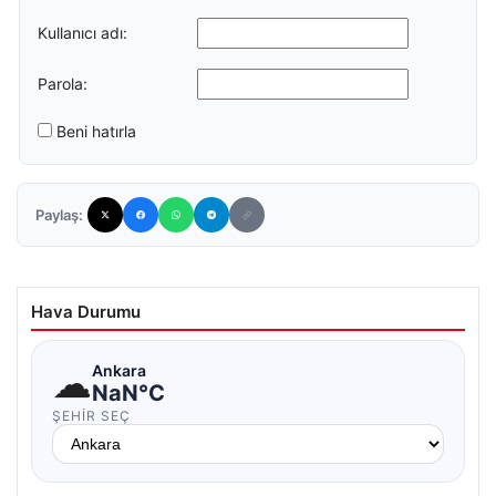
Kullanıcı adı:
Parola:
Beni hatırla
Paylaş:
Hava Durumu
☁
Ankara
NaN°C
ŞEHIR SEÇ