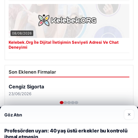
08/08/2026
Kelebek.Org İle Dijital İletişimin Seviyeli Adresi Ve Chat
Deneyimi
Son Eklenen Firmalar
Cengiz Sigorta
23/06/2026
×
Göz Atın
Web sitemizi nasıl kullandığınızı daha iyi anlayabilmek,
deneyiminizi kişiselleştirmek ve geliştirmek amacıyla çerezler
kullanıyoruz.
Çerez Politikamız
Profesörden uyarı: 40 yaş üstü erkekler bu kontrolü
ihmal etmesin
Reddet
Kabul Et