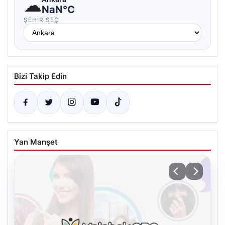
☁
NaN°C
ŞEHIR SEÇ
Bizi Takip Edin
Yan Manşet