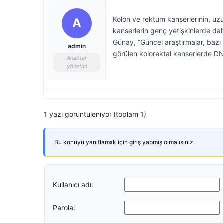
Kolon ve rektum kanserlerinin, uzun
A
kanserlerin genç yetişkinlerde da
Günay, “Güncel araştırmalar, bazı b
admin
görülen kolorektal kanserlerde DNA 
Anahtar
yönetici
1 yazı görüntüleniyor (toplam 1)
Bu konuyu yanıtlamak için giriş yapmış olmalısınız.
Kullanıcı adı:
Parola: