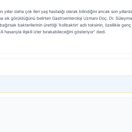
 yıllar daha çok ileri yaş hastalığı olarak bilindiğini ancak son yıllard
ha sık görüldüğünü belirten Gastroenteroloji Uzmanı Doç. Dr. Süleym
ağırsak bakterilerinin ürettiği ‘kolibaktin’ adlı toksinin, özellikle gen
hasarıyla ilişkili izler bırakabileceğini gösteriyor” dedi.