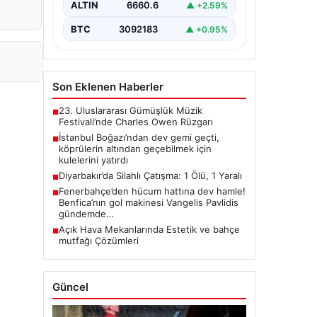
ALTIN
6660.6
▲ +2.59%
BTC
3092183
▲ +0.95%
Son Eklenen Haberler
23. Uluslararası Gümüşlük Müzik
■
Festivali’nde Charles Owen Rüzgarı
İstanbul Boğazı’ndan dev gemi geçti,
■
köprülerin altından geçebilmek için
kulelerini yatırdı
Diyarbakır’da Silahlı Çatışma: 1 Ölü, 1 Yaralı
■
Fenerbahçe’den hücum hattına dev hamle!
■
Benfica’nın gol makinesi Vangelis Pavlidis
gündemde…
Açık Hava Mekanlarında Estetik ve bahçe
■
mutfağı Çözümleri
Güncel