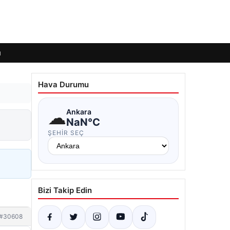
ı
Hava Durumu
☁
Ankara
NaN°C
ŞEHIR SEÇ
Bizi Takip Edin
#30608