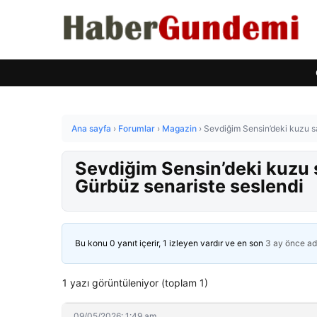
Ana sayfa
›
Forumlar
›
Magazin
›
Sevdiğim Sensin’deki kuzu sa
Sevdiğim Sensin’deki kuzu s
Gürbüz senariste seslendi
Bu konu 0 yanıt içerir, 1 izleyen vardır ve en son
3 ay önce
ad
1 yazı görüntüleniyor (toplam 1)
09/05/2026: 1:49 am