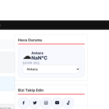
ı
Hava Durumu
☁
Ankara
NaN°C
ŞEHIR SEÇ
Bizi Takip Edin
#20138