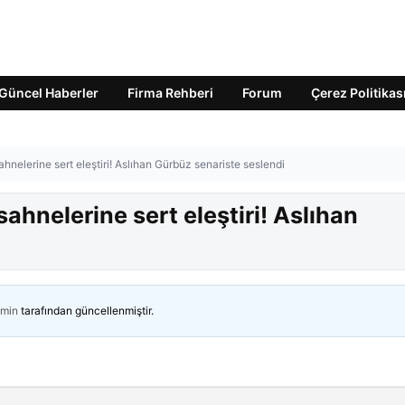
Güncel Haberler
Firma Rehberi
Forum
Çerez Politikas
hnelerine sert eleştiri! Aslıhan Gürbüz senariste seslendi
ahnelerine sert eleştiri! Aslıhan
min
tarafından güncellenmiştir.