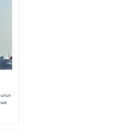
uzunun
salı