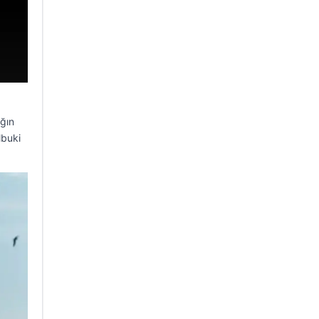
ığın
lbuki