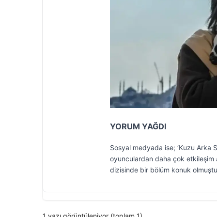
YORUM YAĞDI
Sosyal medyada ise; ‘Kuzu Arka So
oyunculardan daha çok etkileşim a
dizisinde bir bölüm konuk olmuştu
1 yazı görüntüleniyor (toplam 1)