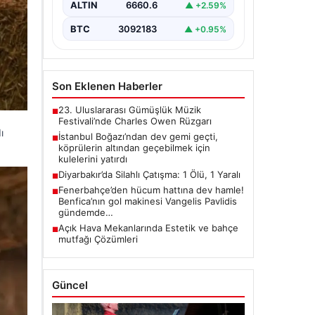
ALTIN
6660.6
▲ +2.59%
BTC
3092183
▲ +0.95%
Son Eklenen Haberler
23. Uluslararası Gümüşlük Müzik
■
Festivali’nde Charles Owen Rüzgarı
ı
İstanbul Boğazı’ndan dev gemi geçti,
■
köprülerin altından geçebilmek için
kulelerini yatırdı
Diyarbakır’da Silahlı Çatışma: 1 Ölü, 1 Yaralı
■
Fenerbahçe’den hücum hattına dev hamle!
■
Benfica’nın gol makinesi Vangelis Pavlidis
gündemde…
Açık Hava Mekanlarında Estetik ve bahçe
■
mutfağı Çözümleri
Güncel