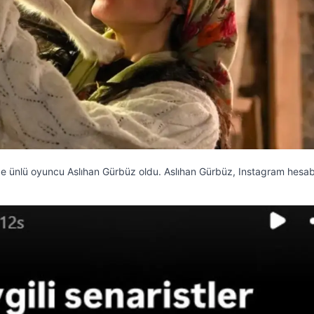
i de ünlü oyuncu Aslıhan Gürbüz oldu. Aslıhan Gürbüz, Instagram hesa