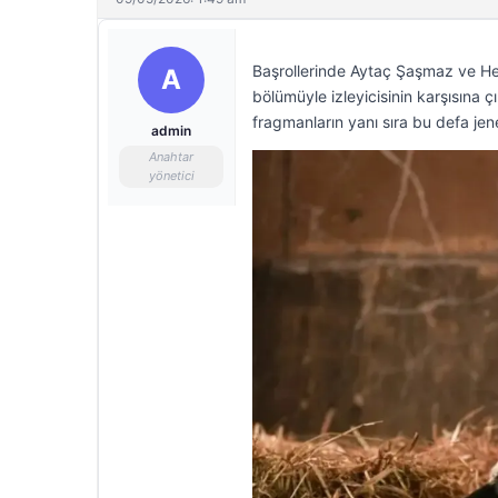
Başrollerinde Aytaç Şaşmaz ve Hel
A
bölümüyle izleyicisinin karşısına
fragmanların yanı sıra bu defa jene
admin
Anahtar
yönetici