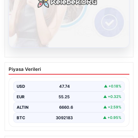
08.08.2026
Kelebek.Org İle Dijital İletişimin Seviyeli
Piyasa Verileri
Adresi Ve Chat Deneyimi
İnternet ortamında kullanıcıların kaliteli bir biçimde
iletişim oluşturması büyük bir hassasiyet taşımaktadır.
USD
47.74
▲ +0.18%
Günümüzde birçok…
EUR
55.25
▲ +0.32%
ALTIN
6660.6
▲ +2.59%
BTC
3092183
▲ +0.95%