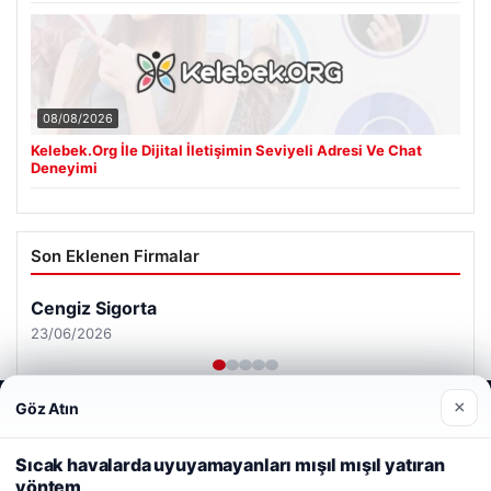
08/08/2026
Kelebek.Org İle Dijital İletişimin Seviyeli Adresi Ve Chat
Deneyimi
Son Eklenen Firmalar
Cengiz Sigorta
23/06/2026
×
Göz Atın
Web sitemizi nasıl kullandığınızı daha iyi anlayabilmek,
deneyiminizi kişiselleştirmek ve geliştirmek amacıyla çerezler
kullanıyoruz.
Çerez Politikamız
Sıcak havalarda uyuyamayanları mışıl mışıl yatıran
yöntem
Reddet
Kabul Et