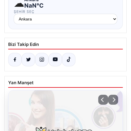
☁
NaN°C
ŞEHIR SEÇ
Bizi Takip Edin
Yan Manşet