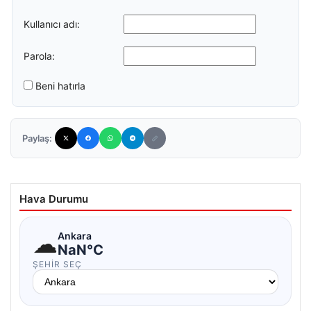
Kullanıcı adı:
Parola:
Beni hatırla
Paylaş:
Hava Durumu
☁
Ankara
NaN°C
ŞEHIR SEÇ