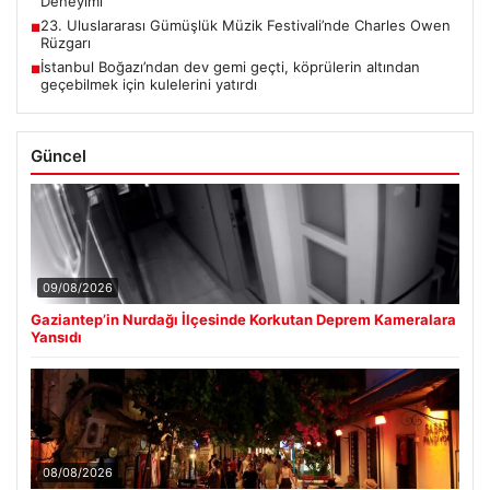
Deneyimi
23. Uluslararası Gümüşlük Müzik Festivali’nde Charles Owen
■
Rüzgarı
İstanbul Boğazı’ndan dev gemi geçti, köprülerin altından
■
geçebilmek için kulelerini yatırdı
Güncel
09/08/2026
Gaziantep’in Nurdağı İlçesinde Korkutan Deprem Kameralara
Yansıdı
08/08/2026