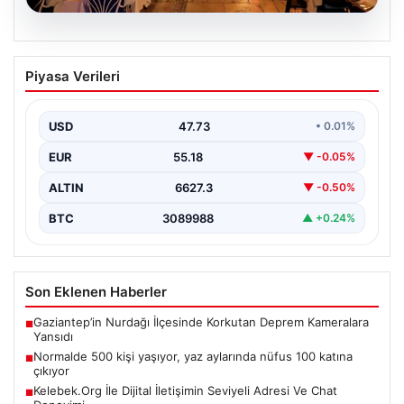
08.08.2026
Normalde 500 kişi yaşıyor, yaz
Piyasa Verileri
aylarında nüfus 100 katına çıkıyor
{ "title": "Kaleiçi'nin Olaylı Yazları: Nüfus Artışının
Gözlemlenmesi", "content": "Antalya'nın tarih ve kültür
USD
47.73
• 0.01%
açısından…
EUR
55.18
▼ -0.05%
ALTIN
6627.3
▼ -0.50%
BTC
3089988
▲ +0.24%
Son Eklenen Haberler
Gaziantep’in Nurdağı İlçesinde Korkutan Deprem Kameralara
■
Yansıdı
Normalde 500 kişi yaşıyor, yaz aylarında nüfus 100 katına
■
çıkıyor
Kelebek.Org İle Dijital İletişimin Seviyeli Adresi Ve Chat
■