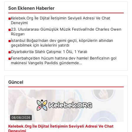
Son Eklenen Haberler
Kelebek.Org İle Dijital İletişimin Seviyeli Adresi Ve Chat
■
Deneyimi
23. Uluslararası Gümüşlük Müzik Festivali’nde Charles Owen
■
Rüzgarı
İstanbul Boğazı’ndan dev gemi geçti, köprülerin altından
■
geçebilmek için kulelerini yatırdı
Diyarbakır’da Silahlı Çatışma: 1 Ölü, 1 Yaralı
■
Fenerbahçe’den hücum hattına dev hamle! Benfica’nın gol
■
makinesi Vangelis Pavlidis gündemde…
Güncel
08/08/2026
Kelebek.Org İle Dijital İletişimin Seviyeli Adresi Ve Chat
Deneyimi