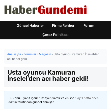
Güncel Haberler
Firma Rehberi
Forum
Çerez Politikası
Ana sayfa
›
Forumlar
›
Magazin
›
Usta oyuncu Kamuran İnselel’den
acı haber geldi!
Usta oyuncu Kamuran
İnselel’den acı haber geldi!
Bu konu 0 yanıt içerir, 1 izleyen vardır ve en son
1 ay 1 hafta önce
admin
tarafından güncellenmiştir.