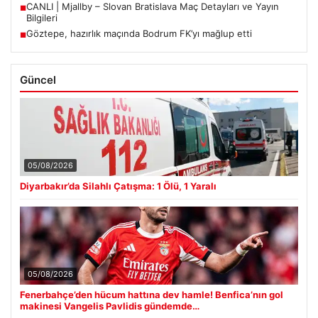
CANLI | Mjallby – Slovan Bratislava Maç Detayları ve Yayın
■
Bilgileri
Göztepe, hazırlık maçında Bodrum FK’yı mağlup etti
■
Güncel
05/08/2026
Diyarbakır’da Silahlı Çatışma: 1 Ölü, 1 Yaralı
05/08/2026
Fenerbahçe’den hücum hattına dev hamle! Benfica’nın gol
makinesi Vangelis Pavlidis gündemde…