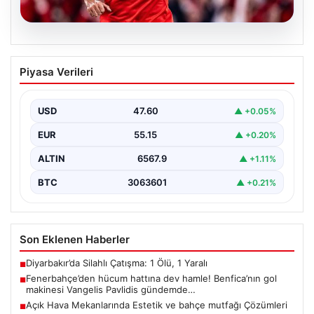
05.08.2026
Fenerbahçe’den hücum hattına dev
Piyasa Verileri
hamle! Benfica’nın gol makinesi
Vangelis Pavlidis gündemde…
USD
47.60
▲ +0.05%
EUR
55.15
▲ +0.20%
ALTIN
6567.9
▲ +1.11%
BTC
3063601
▲ +0.21%
Son Eklenen Haberler
Diyarbakır’da Silahlı Çatışma: 1 Ölü, 1 Yaralı
■
Fenerbahçe’den hücum hattına dev hamle! Benfica’nın gol
■
makinesi Vangelis Pavlidis gündemde…
Açık Hava Mekanlarında Estetik ve bahçe mutfağı Çözümleri
■