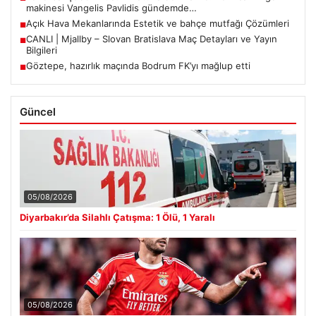
makinesi Vangelis Pavlidis gündemde…
Açık Hava Mekanlarında Estetik ve bahçe mutfağı Çözümleri
■
CANLI | Mjallby – Slovan Bratislava Maç Detayları ve Yayın
■
Bilgileri
Göztepe, hazırlık maçında Bodrum FK’yı mağlup etti
■
Güncel
05/08/2026
Diyarbakır’da Silahlı Çatışma: 1 Ölü, 1 Yaralı
05/08/2026