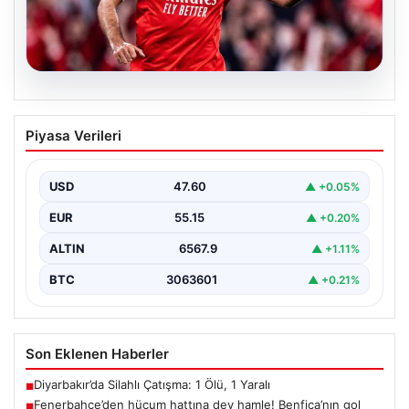
05.08.2026
Fenerbahçe’den hücum hattına dev
Piyasa Verileri
hamle! Benfica’nın gol makinesi
Vangelis Pavlidis gündemde…
USD
47.60
▲ +0.05%
EUR
55.15
▲ +0.20%
ALTIN
6567.9
▲ +1.11%
BTC
3063601
▲ +0.21%
Son Eklenen Haberler
Diyarbakır’da Silahlı Çatışma: 1 Ölü, 1 Yaralı
■
Fenerbahçe’den hücum hattına dev hamle! Benfica’nın gol
■