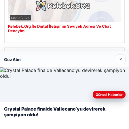
08/08/2026
Kelebek.Org İle Dijital İletişimin Seviyeli Adresi Ve Chat
Deneyimi
Son Eklenen Firmalar
×
Göz Atın
Web sitemizi nasıl kullandığınızı daha iyi anlayabilmek,
Güncel Haberler
deneyiminizi kişiselleştirmek ve geliştirmek amacıyla çerezler
kullanıyoruz.
Çerez Politikamız
Crystal Palace finalde Vallecano’yu devirerek
şampiyon oldu!
Reddet
Kabul Et