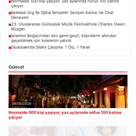
Normalde 500 kişi yaşıyor, yaz aylarında nüfus 100 katına
■
çıkıyor
Kelebek.Org İle Dijital İletişimin Seviyeli Adresi Ve Chat
■
Deneyimi
23. Uluslararası Gümüşlük Müzik Festivali’nde Charles Owen
■
Rüzgarı
İstanbul Boğazı’ndan dev gemi geçti, köprülerin altından
■
geçebilmek için kulelerini yatırdı
Diyarbakır’da Silahlı Çatışma: 1 Ölü, 1 Yaralı
■
Güncel
08/08/2026
Normalde 500 kişi yaşıyor, yaz aylarında nüfus 100 katına
çıkıyor