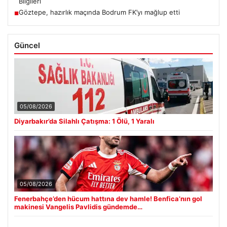
Bilgileri
Göztepe, hazırlık maçında Bodrum FK’yı mağlup etti
■
Güncel
05/08/2026
Diyarbakır’da Silahlı Çatışma: 1 Ölü, 1 Yaralı
05/08/2026
Fenerbahçe’den hücum hattına dev hamle! Benfica’nın gol
makinesi Vangelis Pavlidis gündemde…