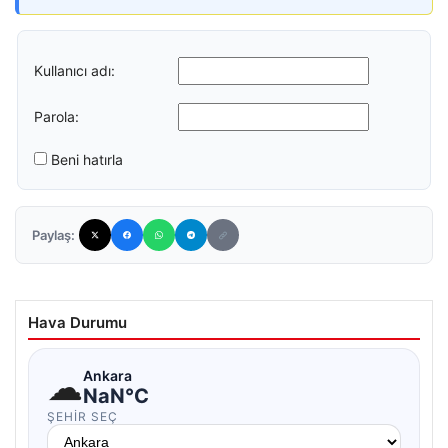
Kullanıcı adı:
Parola:
Beni hatırla
Paylaş:
Hava Durumu
☁
Ankara
NaN°C
ŞEHIR SEÇ