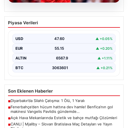
05.08.2026
Fenerbahçe’den hücum hattına dev
Piyasa Verileri
hamle! Benfica’nın gol makinesi
Vangelis Pavlidis gündemde…
USD
47.60
▲ +0.05%
EUR
55.15
▲ +0.20%
ALTIN
6567.9
▲ +1.11%
BTC
3063601
▲ +0.21%
Son Eklenen Haberler
Diyarbakır’da Silahlı Çatışma: 1 Ölü, 1 Yaralı
■
Fenerbahçe’den hücum hattına dev hamle! Benfica’nın gol
■
makinesi Vangelis Pavlidis gündemde…
Açık Hava Mekanlarında Estetik ve bahçe mutfağı Çözümleri
■
CANLI | Mjallby – Slovan Bratislava Maç Detayları ve Yayın
■