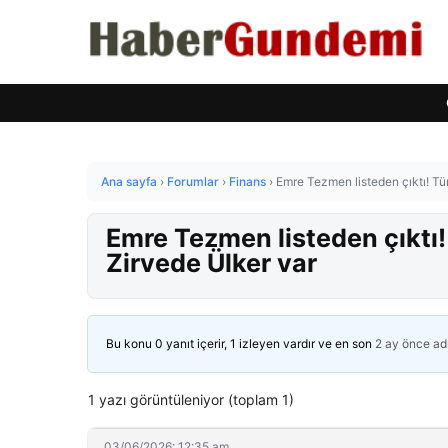
Ana sayfa
›
Forumlar
›
Finans
›
Emre Tezmen listeden çıktı! Tür
Emre Tezmen listeden çıktı!
Zirvede Ülker var
Bu konu 0 yanıt içerir, 1 izleyen vardır ve en son
2 ay önce
ad
1 yazı görüntüleniyor (toplam 1)
03/06/2026: 12:35 am