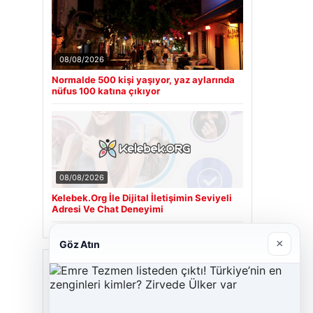
08/08/2026
Normalde 500 kişi yaşıyor, yaz aylarında
nüfus 100 katına çıkıyor
08/08/2026
Kelebek.Org İle Dijital İletişimin Seviyeli
Adresi Ve Chat Deneyimi
×
Göz Atın
Son Eklenen Firmalar
Cengiz Sigorta