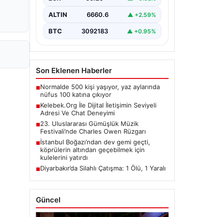
taşımaktadır. Günümüzde birçok…
ALTIN
6660.6
▲ +2.59%
BTC
3092183
▲ +0.95%
Son Eklenen Haberler
Normalde 500 kişi yaşıyor, yaz aylarında
■
nüfus 100 katına çıkıyor
Kelebek.Org İle Dijital İletişimin Seviyeli
■
Adresi Ve Chat Deneyimi
23. Uluslararası Gümüşlük Müzik
■
Festivali’nde Charles Owen Rüzgarı
İstanbul Boğazı’ndan dev gemi geçti,
■
köprülerin altından geçebilmek için
kulelerini yatırdı
Diyarbakır’da Silahlı Çatışma: 1 Ölü, 1 Yaralı
■
Güncel