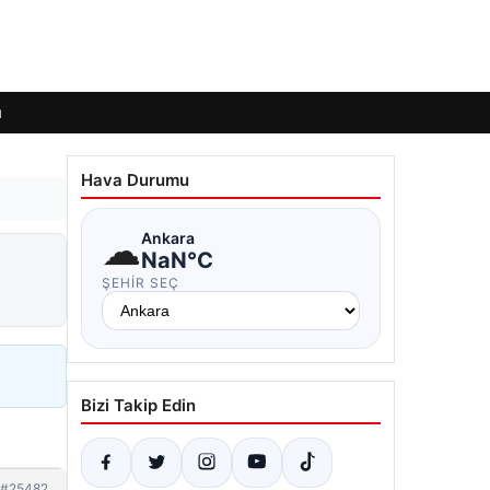
ı
Hava Durumu
☁
Ankara
NaN°C
ŞEHIR SEÇ
Bizi Takip Edin
#25482