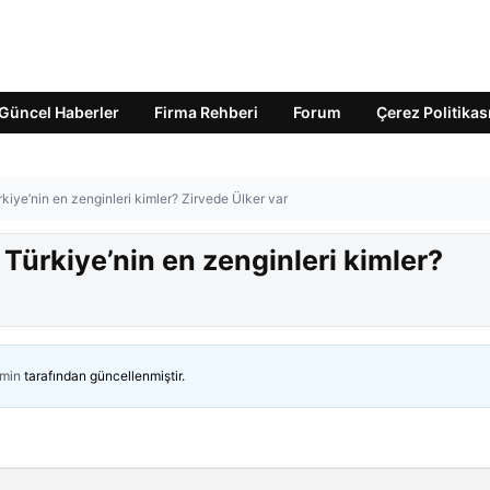
Güncel Haberler
Firma Rehberi
Forum
Çerez Politikas
kiye’nin en zenginleri kimler? Zirvede Ülker var
 Türkiye’nin en zenginleri kimler?
min
tarafından güncellenmiştir.