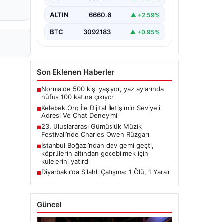
taşımaktadır. Günümüzde birçok…
ALTIN
6660.6
▲ +2.59%
BTC
3092183
▲ +0.95%
Son Eklenen Haberler
Normalde 500 kişi yaşıyor, yaz aylarında
■
nüfus 100 katına çıkıyor
Kelebek.Org İle Dijital İletişimin Seviyeli
■
Adresi Ve Chat Deneyimi
23. Uluslararası Gümüşlük Müzik
■
Festivali’nde Charles Owen Rüzgarı
İstanbul Boğazı’ndan dev gemi geçti,
■
köprülerin altından geçebilmek için
kulelerini yatırdı
Diyarbakır’da Silahlı Çatışma: 1 Ölü, 1 Yaralı
■
Güncel