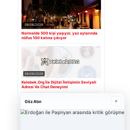
08/08/2026
Normalde 500 kişi yaşıyor, yaz aylarında
nüfus 100 katına çıkıyor
08/08/2026
Kelebek.Org İle Dijital İletişimin Seviyeli
Adresi Ve Chat Deneyimi
×
Göz Atın
Son Eklenen Firmalar
Cengiz Sigorta