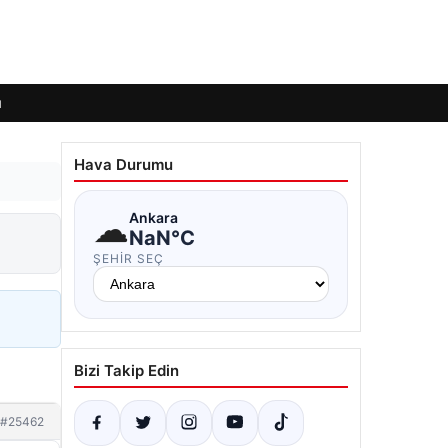
ı
Hava Durumu
☁
Ankara
NaN°C
ŞEHIR SEÇ
Bizi Takip Edin
#25462