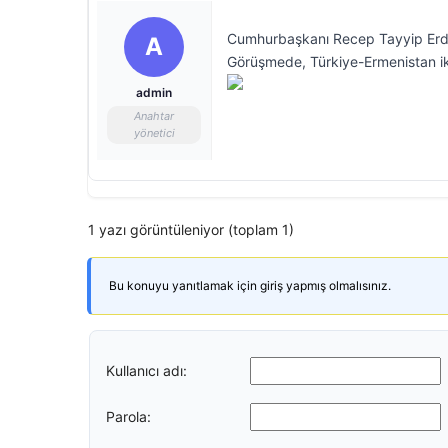
Cumhurbaşkanı Recep Tayyip Erdoğ
A
Görüşmede, Türkiye-Ermenistan ikili
admin
Anahtar
yönetici
1 yazı görüntüleniyor (toplam 1)
Bu konuyu yanıtlamak için giriş yapmış olmalısınız.
Kullanıcı adı:
Parola: