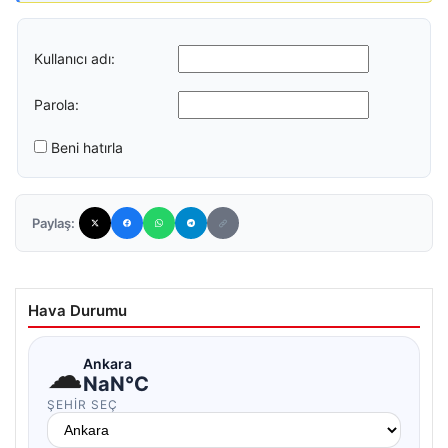
Kullanıcı adı:
Parola:
Beni hatırla
Paylaş:
Hava Durumu
☁
Ankara
NaN°C
ŞEHIR SEÇ