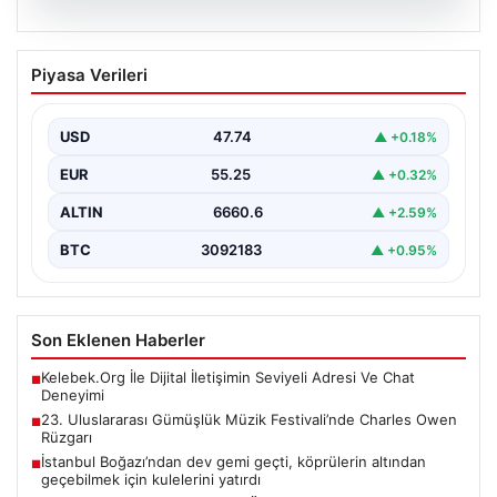
07.08.2026
23. Uluslararası Gümüşlük Müzik
Piyasa Verileri
Festivali’nde Charles Owen Rüzgarı
Bu yıl 23'üncüsü düzenlenen Uluslararası Gümüşlük
Müzik Festivali, sanatseverleri büyüleyen bir
USD
47.74
▲ +0.18%
atmosferde devam ediyor.…
EUR
55.25
▲ +0.32%
ALTIN
6660.6
▲ +2.59%
BTC
3092183
▲ +0.95%
Son Eklenen Haberler
Kelebek.Org İle Dijital İletişimin Seviyeli Adresi Ve Chat
■
Deneyimi
23. Uluslararası Gümüşlük Müzik Festivali’nde Charles Owen
■
Rüzgarı
İstanbul Boğazı’ndan dev gemi geçti, köprülerin altından
■
geçebilmek için kulelerini yatırdı