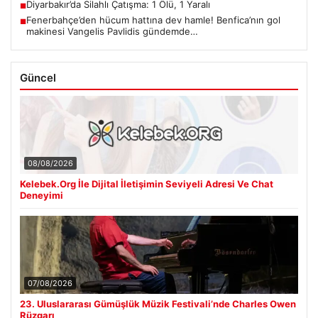
Diyarbakır’da Silahlı Çatışma: 1 Ölü, 1 Yaralı
■
Fenerbahçe’den hücum hattına dev hamle! Benfica’nın gol
■
makinesi Vangelis Pavlidis gündemde…
Güncel
08/08/2026
Kelebek.Org İle Dijital İletişimin Seviyeli Adresi Ve Chat
Deneyimi
07/08/2026
23. Uluslararası Gümüşlük Müzik Festivali’nde Charles Owen
Rüzgarı