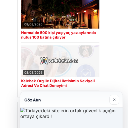
08/08/2026
Normalde 500 kişi yaşıyor, yaz aylarında
nüfus 100 katına çıkıyor
08/08/2026
Kelebek.Org İle Dijital İletişimin Seviyeli
Adresi Ve Chat Deneyimi
×
Göz Atın
Son Eklenen Firmalar
Cengiz Sigorta