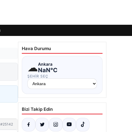
ı
Hava Durumu
☁
Ankara
NaN°C
ŞEHIR SEÇ
Bizi Takip Edin
#25142