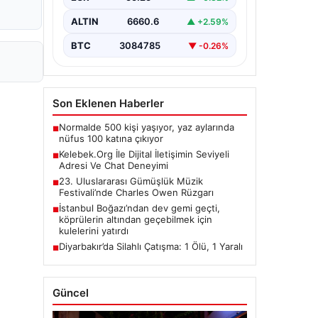
taşımaktadır. Günümüzde birçok…
ALTIN
6660.6
▲ +2.59%
BTC
3084785
▼ -0.26%
Son Eklenen Haberler
Normalde 500 kişi yaşıyor, yaz aylarında
■
nüfus 100 katına çıkıyor
Kelebek.Org İle Dijital İletişimin Seviyeli
■
Adresi Ve Chat Deneyimi
23. Uluslararası Gümüşlük Müzik
■
Festivali’nde Charles Owen Rüzgarı
İstanbul Boğazı’ndan dev gemi geçti,
■
köprülerin altından geçebilmek için
kulelerini yatırdı
Diyarbakır’da Silahlı Çatışma: 1 Ölü, 1 Yaralı
■
Güncel