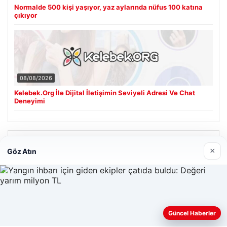
Normalde 500 kişi yaşıyor, yaz aylarında nüfus 100 katına
çıkıyor
08/08/2026
Kelebek.Org İle Dijital İletişimin Seviyeli Adresi Ve Chat
Deneyimi
Son Eklenen Firmalar
×
Göz Atın
Cengiz Sigorta
23/06/2026
Web sitemizi nasıl kullandığınızı daha iyi anlayabilmek,
Güncel Haberler
deneyiminizi kişiselleştirmek ve geliştirmek amacıyla çerezler