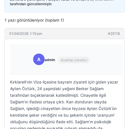
tarafından güncellenmiştir.
1 yazı görüntüleniyor (toplam 1)
01/06/2026: 1:19 pm
#25118
A
admin
Anahtar yönetici
Kırklareli’nin Vize ilçesine bayram ziyareti için giden yazar
Ayten Öztürk, 24 yaşındaki yeğeni Berker Sağlam
tarafından bıçaklanarak katledilmişti. Cinayetle ilgili
Sağlam’ın ifadesi ortaya çıktı. Kan donduran olayda
Sağlam, işlediği cinayetten önce teyzesi Ayten Öztürk’ün
kendisine şeker verdiğini ve bu şekerin içinde ‘uranyum’
olduğunu düşündüğünü ifade etti. Sağlam’ın psikolojik
sorunları nedeniyle avukatlık ruhsatı alamadığı da