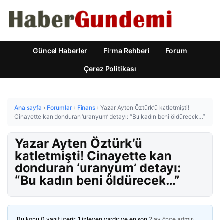
Güncel Haberler
Firma Rehberi
Forum
Çerez Politikası
Ana sayfa
›
Forumlar
›
Finans
›
Yazar Ayten Öztürk’ü katletmişti!
Cinayette kan donduran ‘uranyum’ detayı: “Bu kadın beni öldürecek…”
Yazar Ayten Öztürk’ü
katletmişti! Cinayette kan
donduran ‘uranyum’ detayı:
“Bu kadın beni öldürecek…”
Bu konu 0 yanıt içerir, 1 izleyen vardır ve en son
2 ay önce
admin