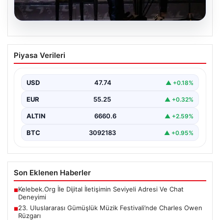
07.08.2026
23. Uluslararası Gümüşlük Müzik
Piyasa Verileri
Festivali’nde Charles Owen Rüzgarı
Bu yıl 23'üncüsü düzenlenen Uluslararası Gümüşlük
Müzik Festivali, sanatseverleri büyüleyen bir
USD
47.74
▲ +0.18%
atmosferde devam ediyor.…
EUR
55.25
▲ +0.32%
ALTIN
6660.6
▲ +2.59%
BTC
3092183
▲ +0.95%
Son Eklenen Haberler
Kelebek.Org İle Dijital İletişimin Seviyeli Adresi Ve Chat
■
Deneyimi
23. Uluslararası Gümüşlük Müzik Festivali’nde Charles Owen
■
Rüzgarı