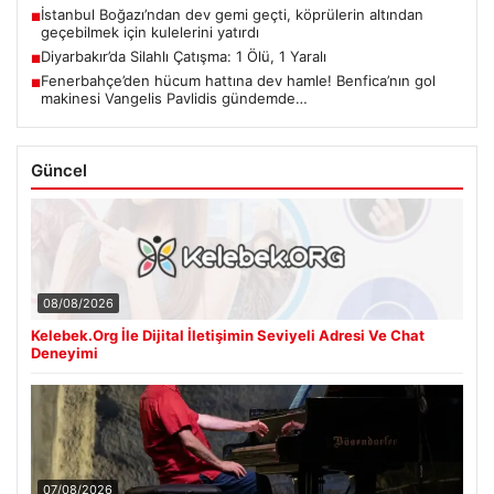
İstanbul Boğazı’ndan dev gemi geçti, köprülerin altından
■
geçebilmek için kulelerini yatırdı
Diyarbakır’da Silahlı Çatışma: 1 Ölü, 1 Yaralı
■
Fenerbahçe’den hücum hattına dev hamle! Benfica’nın gol
■
makinesi Vangelis Pavlidis gündemde…
Güncel
08/08/2026
Kelebek.Org İle Dijital İletişimin Seviyeli Adresi Ve Chat
Deneyimi
07/08/2026