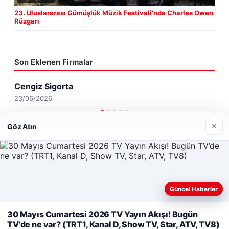
23. Uluslararası Gümüşlük Müzik Festivali’nde Charles Owen
Rüzgarı
Son Eklenen Firmalar
×
Göz Atın
Web sitemizi nasıl kullandığınızı daha iyi anlayabilmek,
Güncel Haberler
deneyiminizi kişiselleştirmek ve geliştirmek amacıyla çerezler
kullanıyoruz.
Çerez Politikamız
30 Mayıs Cumartesi 2026 TV Yayın Akışı! Bugün
TV’de ne var? (TRT1, Kanal D, Show TV, Star, ATV, TV8)
Reddet
Kabul Et