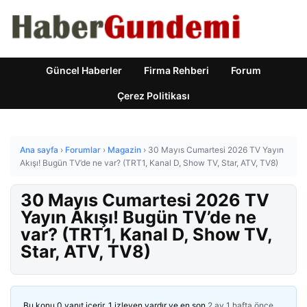
Güncel Haberler
Firma Rehberi
Forum
Çerez Politikası
Ana sayfa
›
Forumlar
›
Magazin
›
30 Mayıs Cumartesi 2026 TV Yayın
Akışı! Bugün TV’de ne var? (TRT1, Kanal D, Show TV, Star, ATV, TV8)
30 Mayıs Cumartesi 2026 TV
Yayın Akışı! Bugün TV’de ne
var? (TRT1, Kanal D, Show TV,
Star, ATV, TV8)
Bu konu 0 yanıt içerir, 1 izleyen vardır ve en son
2 ay 1 hafta önce