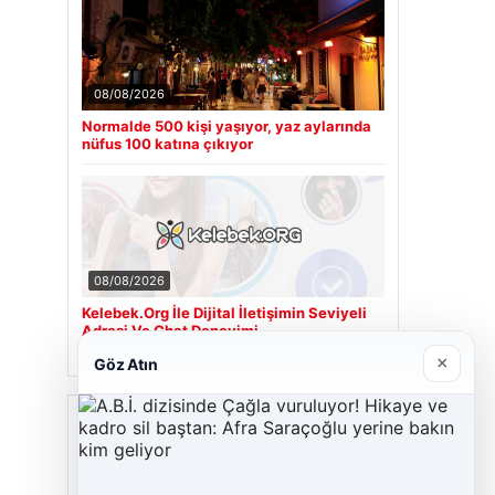
08/08/2026
Normalde 500 kişi yaşıyor, yaz aylarında
nüfus 100 katına çıkıyor
08/08/2026
Kelebek.Org İle Dijital İletişimin Seviyeli
Adresi Ve Chat Deneyimi
×
Göz Atın
Son Eklenen Firmalar
Cengiz Sigorta