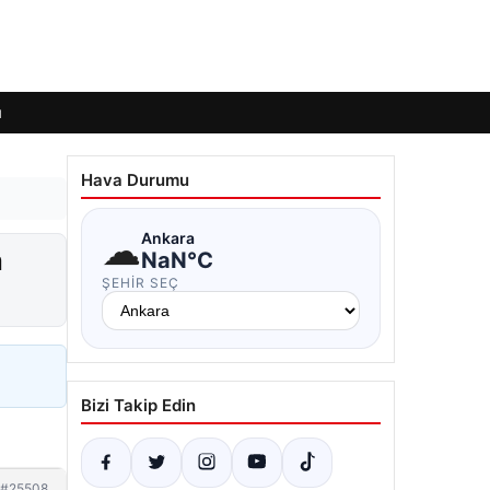
ı
Hava Durumu
☁
Ankara
a
NaN°C
ŞEHIR SEÇ
Bizi Takip Edin
#25508