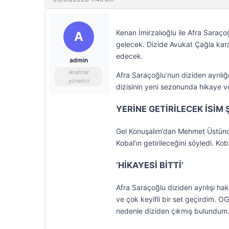
Kenan İmirzalıoğlu ile Afra Saraço
A
gelecek. Dizide Avukat Çağla kar
edecek.
admin
Anahtar
Afra Saraçoğlu’nun diziden ayrılığ
yönetici
dizisinin yeni sezonunda hikaye ve 
YERİNE GETİRİLECEK İSİM 
Gel Konuşalım’dan Mehmet Üstünda
Kobal’ın getirileceğini söyledi. Ko
‘HİKAYESİ BİTTİ’
Afra Saraçoğlu diziden ayrılışı ha
ve çok keyifli bir set geçirdim. OG
nedenle diziden çıkmış bulundum. Ş