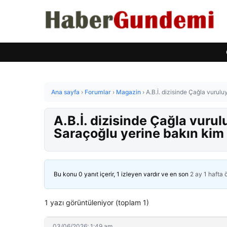
Ana sayfa
›
Forumlar
›
Magazin
›
A.B.İ. dizisinde Çağla vurulu
A.B.İ. dizisinde Çağla vurul
Saraçoğlu yerine bakın kim 
Bu konu 0 yanıt içerir, 1 izleyen vardır ve en son
2 ay 1 hafta
1 yazı görüntüleniyor (toplam 1)
03/06/2026: 1:49 am