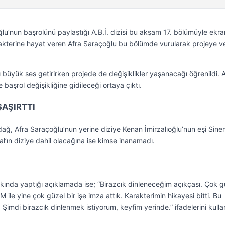
ğlu’nun başrolünü paylaştığı A.B.İ. dizisi bu akşam 17. bölümüyle ekr
akterine hayat veren Afra Saraçoğlu bu bölümde vurularak projeye 
ı büyük ses getirirken projede de değişiklikler yaşanacağı öğrenildi. A
başrol değişikliğine gidileceği ortaya çıktı.
ŞAŞIRTTI
ğ, Afra Saraçoğlu’nun yerine diziye Kenan İmirzalıoğlu’nun eşi Sin
bal’ın diziye dahil olacağına ise kimse inanamadı.
kkında yaptığı açıklamada ise; “Birazcık dinleneceğim açıkçası. Çok g
M ile yine çok güzel bir işe imza attık. Karakterimin hikayesi bitti. Bu
imdi birazcık dinlenmek istiyorum, keyfim yerinde.” ifadelerini kulla