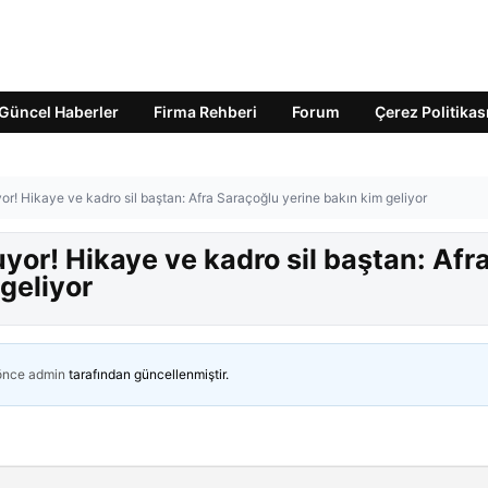
Güncel Haberler
Firma Rehberi
Forum
Çerez Politikas
yor! Hikaye ve kadro sil baştan: Afra Saraçoğlu yerine bakın kim geliyor
uyor! Hikaye ve kadro sil baştan: Afr
geliyor
 önce
admin
tarafından güncellenmiştir.