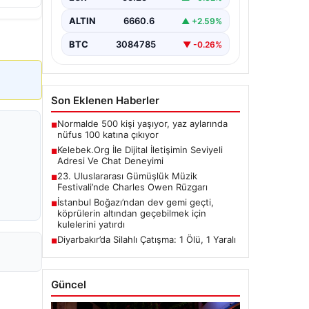
taşımaktadır. Günümüzde birçok…
ALTIN
6660.6
▲ +2.59%
BTC
3084785
▼ -0.26%
Son Eklenen Haberler
Normalde 500 kişi yaşıyor, yaz aylarında
■
nüfus 100 katına çıkıyor
Kelebek.Org İle Dijital İletişimin Seviyeli
■
Adresi Ve Chat Deneyimi
23. Uluslararası Gümüşlük Müzik
■
Festivali’nde Charles Owen Rüzgarı
İstanbul Boğazı’ndan dev gemi geçti,
■
köprülerin altından geçebilmek için
kulelerini yatırdı
Diyarbakır’da Silahlı Çatışma: 1 Ölü, 1 Yaralı
■
Güncel