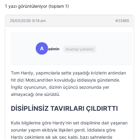
1 yazı görüntüleniyor (toplam 1)
25/05/2026: 6:19 am
#23665
A
admin
Anahtar yönetici
Tom Hardy, yapımcılarla sette yaşadığı krizlerin ardından
hit dizi MobLand’den kovulduğu iddiasıyla gündemde.
İngiliz oyuncunun, dizinin üçüncü sezonunda yer
almayacağı öne sürüldü.
DİSİPLİNSİZ TAVIRLARI ÇILDIRTTI
Kulis bilgilerine göre Hardy’nin set disiplinine dair yaşanan
sorunlar yapım ekibiyle ilişkileri gerdi. İddialara göre
Hardy çekimlere sık sık geç kaldı, bazı sahnelerde