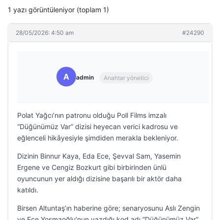
1 yazı görüntüleniyor (toplam 1)
28/05/2026: 4:50 am
#24290
A
admin
Anahtar yönetici
Polat Yağcı’nın patronu olduğu Poll Films imzalı
“Düğünümüz Var” dizisi heyecan verici kadrosu ve
eğlenceli hikâyesiyle şimdiden merakla bekleniyor.
Dizinin Binnur Kaya, Eda Ece, Şevval Sam, Yasemin
Ergene ve Cengiz Bozkurt gibi birbirinden ünlü
oyuncunun yer aldığı dizisine başarılı bir aktör daha
katıldı.
Birsen Altuntaş’ın haberine göre; senaryosunu Aslı Zengin
ve Ece Yosmaoğlu’nun yazdığı kod adı “Düğünümüz Var”