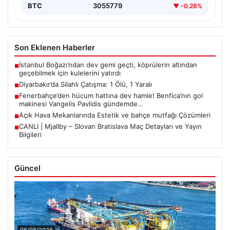
BTC
3055779
▼ -0.28%
Son Eklenen Haberler
İstanbul Boğazı’ndan dev gemi geçti, köprülerin altından
■
geçebilmek için kulelerini yatırdı
Diyarbakır’da Silahlı Çatışma: 1 Ölü, 1 Yaralı
■
Fenerbahçe’den hücum hattına dev hamle! Benfica’nın gol
■
makinesi Vangelis Pavlidis gündemde…
Açık Hava Mekanlarında Estetik ve bahçe mutfağı Çözümleri
■
CANLI | Mjallby – Slovan Bratislava Maç Detayları ve Yayın
■
Bilgileri
Güncel