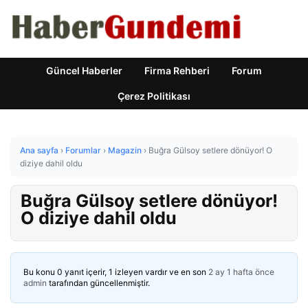
Güncel Haberler
Firma Rehberi
Forum
Çerez Politikası
Ana sayfa
›
Forumlar
›
Magazin
›
Buğra Gülsoy setlere dönüyor! O
diziye dahil oldu
Buğra Gülsoy setlere dönüyor!
O diziye dahil oldu
Bu konu 0 yanıt içerir, 1 izleyen vardır ve en son
2 ay 1 hafta önce
admin
tarafından güncellenmiştir.