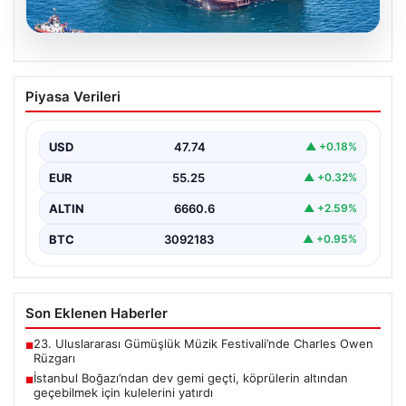
06.08.2026
İstanbul Boğazı’ndan dev gemi geçti,
Piyasa Verileri
köprülerin altından geçebilmek için
kulelerini yatırdı
USD
47.74
▲ +0.18%
Bahama bayraklı yarı batık vinç ve boru döşeme gemisi
Saipem 7000, İstanbul Boğazı'ndan geçiş…
EUR
55.25
▲ +0.32%
ALTIN
6660.6
▲ +2.59%
BTC
3092183
▲ +0.95%
Son Eklenen Haberler
23. Uluslararası Gümüşlük Müzik Festivali’nde Charles Owen
■
Rüzgarı
İstanbul Boğazı’ndan dev gemi geçti, köprülerin altından
■
geçebilmek için kulelerini yatırdı