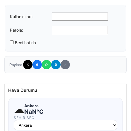
Kullanıcı adı:
Parola:
Beni hatırla
Paylaş:
Hava Durumu
☁
Ankara
NaN°C
ŞEHIR SEÇ