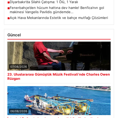
Diyarbakır’da Silahlı Çatışma: 1 Ölü, 1 Yaralı
■
Fenerbahçe’den hücum hattına dev hamle! Benfica’nın gol
■
makinesi Vangelis Pavlidis gündemde…
Açık Hava Mekanlarında Estetik ve bahçe mutfağı Çözümleri
■
Güncel
07/08/2026
23. Uluslararası Gümüşlük Müzik Festivali’nde Charles Owen
Rüzgarı
06/08/2026