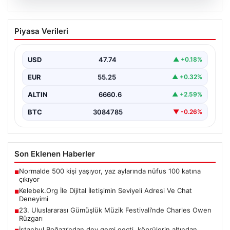
08.08.2026
Kelebek.Org İle Dijital İletişimin Seviyeli
Piyasa Verileri
Adresi Ve Chat Deneyimi
İnternet ortamında kullanıcıların kaliteli bir biçimde
iletişim oluşturması büyük bir hassasiyet taşımaktadır.
USD
47.74
▲ +0.18%
Günümüzde birçok…
EUR
55.25
▲ +0.32%
ALTIN
6660.6
▲ +2.59%
BTC
3084785
▼ -0.26%
Son Eklenen Haberler
Normalde 500 kişi yaşıyor, yaz aylarında nüfus 100 katına
■
çıkıyor
Kelebek.Org İle Dijital İletişimin Seviyeli Adresi Ve Chat
■
Deneyimi
23. Uluslararası Gümüşlük Müzik Festivali’nde Charles Owen
■
Rüzgarı
İstanbul Boğazı’ndan dev gemi geçti, köprülerin altından