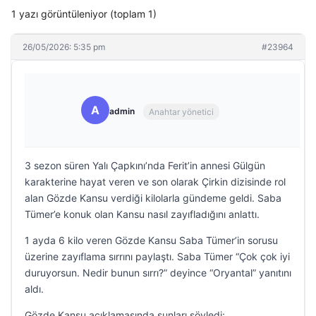
1 yazı görüntüleniyor (toplam 1)
26/05/2026: 5:35 pm
#23964
A
admin
Anahtar yönetici
3 sezon süren Yalı Çapkını’nda Ferit’in annesi Gülgün
karakterine hayat veren ve son olarak Çirkin dizisinde rol
alan Gözde Kansu verdiği kilolarla gündeme geldi. Saba
Tümer’e konuk olan Kansu nasıl zayıfladığını anlattı.
1 ayda 6 kilo veren Gözde Kansu Saba Tümer’in sorusu
üzerine zayıflama sırrını paylaştı. Saba Tümer “Çok çok iyi
duruyorsun. Nedir bunun sırrı?” deyince “Oryantal” yanıtını
aldı.
Gözde Kansu açıklamasında şunları söyledi: