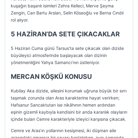
kuşağın başarılı isimleri Zehra Kelleci, Merve Şeyma
Zengin, Can Bartu Arslan, Selin Köseoğlu ve Berna Cındıl
rol alıyor.
5 HAZİRAN’DA SETE ÇIKACAKLAR
5 Haziran Cuma günü Tarsus’ta sete çıkacak olan dizide
büyüleyici atmosferinde başlayacak olan dizinin
yönetmenliğini Yahya Samancı’nın üstleniyor.
MERCAN KÖŞKÜ KONUSU
Kubilay Aka dizide, ailesini korumak uğruna büyük bir sırrı
taşımak zorunda olan Aras karakterine hayat verirken;
Hafsanur Sancaktutan ise nikâhının hemen ardından
eşinin gizemli kaybıyla kendisini bir anda karanlık olayların
içinde bulan Cemre karakteriyle izleyici karşısına çıkacak.
Cemre ve Aras’ın yollarının kesişmesi, iki düşman aile
arasındaki amansız bir savaşı başlatırken, aynı zamanda