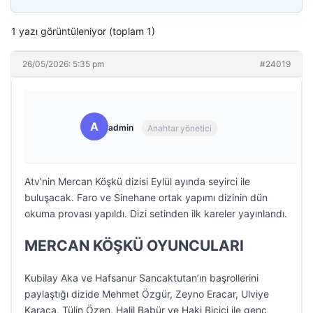
1 yazı görüntüleniyor (toplam 1)
26/05/2026: 5:35 pm
#24019
A
admin
Anahtar yönetici
Atv’nin Mercan Köşkü dizisi Eylül ayında seyirci ile
buluşacak. Faro ve Sinehane ortak yapımı dizinin dün
okuma provası yapıldı. Dizi setinden ilk kareler yayınlandı.
MERCAN KÖŞKÜ OYUNCULARI
Kubilay Aka ve Hafsanur Sancaktutan’ın başrollerini
paylaştığı dizide Mehmet Özgür, Zeyno Eracar, Ulviye
Karaca, Tülin Özen, Halil Babür ve Haki Biçici ile genç